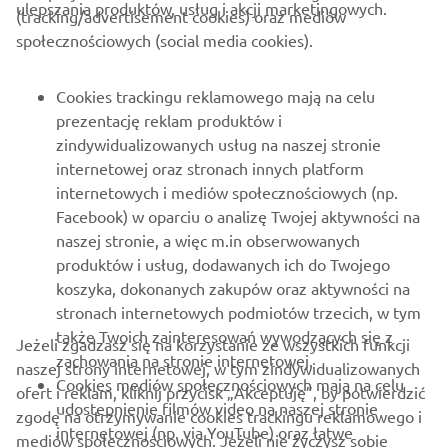
ulepszania produktów, usług i akcji marketingowych.
(tracking/advertisement cookies) oraz mediów
O FIRMIE
społecznościowych (social media cookies).
DLA BIZNESU
Cookies trackingu reklamowego mają na celu
prezentację reklam produktów i
WIĘCEJ YAMAHA
zindywidualizowanych usług na naszej stronie
internetowej oraz stronach innych platform
internetowych i mediów społecznościowych (np.
WSPARCIE
Facebook) w oparciu o analizę Twojej aktywności na
naszej stronie, a więc m.in obserwowanych
produktów i usług, dodawanych ich do Twojego
NEWSLETTER
koszyka, dokonanych zakupów oraz aktywności na
Bądź na bieżąco z informacjami o najnowszych ofertach,
stronach internetowych podmiotów trzecich, w tym
wydarzeniach specjalnych, nowościach i nie tylko
także Twoich zainteresowań wywodzących się z
Jeżeli zgadzasz się na korzystanie ze wszystkich funkcji
zachowania na stronie internetowej.
naszej strony internetowej, w tym zindywidualizowanych
Cookies mediów społecznościowych mają na celu
ofert i reklam, kliknij przycisk „Akceptuję”, by potwierdzić
udostepnienie filmów video na naszej stronie
zgodę na otrzymywanie cookies trackingu reklamowego i
SUBSKRYBUJ
internetowej (np. via YouTube) oraz łatwe
mediów społecznościowych. Jeżeli nie życzysz sobie