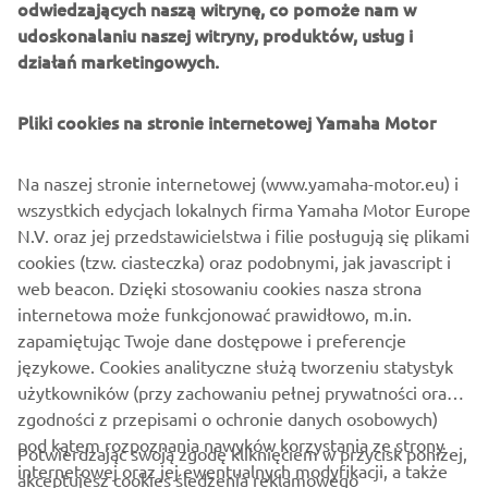
odwiedzających naszą witrynę, co pomoże nam w
Imię
udoskonalaniu naszej witryny, produktów, usług i
działań marketingowych.
Nazwisko
Pliki cookies na stronie internetowej Yamaha Motor
E-mail
Na naszej stronie internetowej (www.yamaha-motor.eu) i
wszystkich edycjach lokalnych firma Yamaha Motor Europe
N.V. oraz jej przedstawicielstwa i filie posługują się plikami
Numer telefonu
cookies (tzw. ciasteczka) oraz podobnymi, jak javascript i
web beacon. Dzięki stosowaniu cookies nasza strona
internetowa może funkcjonować prawidłowo, m.in.
zapamiętując Twoje dane dostępowe i preferencje
SEND
językowe. Cookies analityczne służą tworzeniu statystyk
użytkowników (przy zachowaniu pełnej prywatności oraz
zgodności z przepisami o ochronie danych osobowych)
pod kątem rozpoznania nawyków korzystania ze strony
Potwierdzając swoją zgodę kliknięciem w przycisk poniżej,
internetowej oraz jej ewentualnych modyfikacji, a także
akceptujesz cookies śledzenia reklamowego