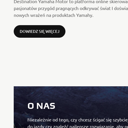
Destination Yamaha Motor to platforma online skierowa
pasjonatów przygód pragnących odkrywać świat I doświ
nowych wrażeń na produktach Yamahy.
DOWIEDZ SIĘ WIĘCEJ
O NAS
Niezależnie od tego, czy chcesz ścigać się szybcie
do jazdy czy znaleźć najlepsze rozwiązanie, aby 