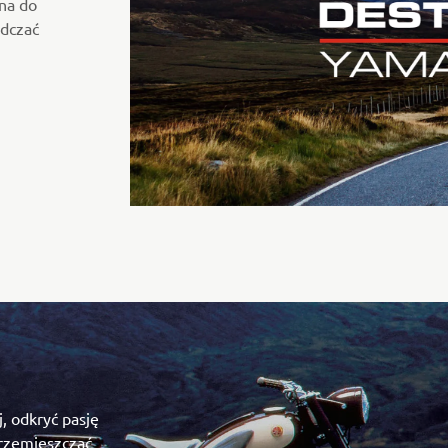
na do
adczać
j, odkryć pasję
przemieszczać