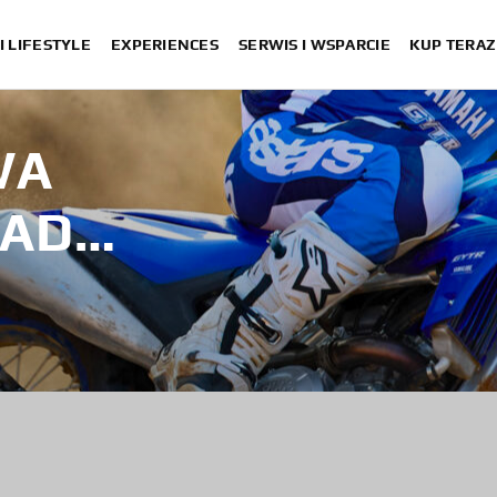
I LIFESTYLE
EXPERIENCES
SERWIS I WSPARCIE
KUP TERAZ
WA
OAD
027