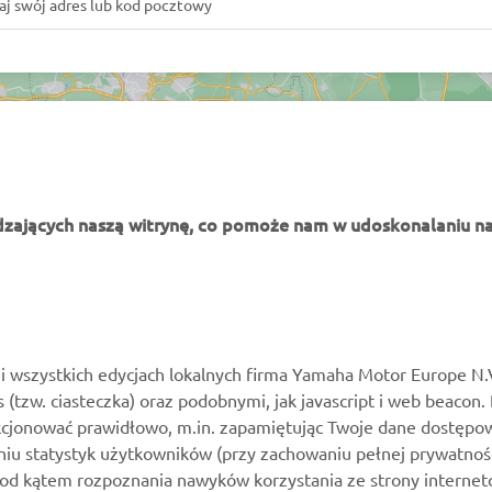
dzających naszą witrynę, co pomoże nam w udoskonalaniu na
WIĘCEJ YAMAHA
WSPARCIE
MyYamaha
Katalog części
i wszystkich edycjach lokalnych firma Yamaha Motor Europe N.
es (tzw. ciasteczka) oraz podobnymi, jak javascript i web beacon.
Yamaha Music
Zarezerwuj konserwację
kcjonować prawidłowo, m.in. zapamiętując Twoje dane dostępow
Yamaha Racing
Kontakt
niu statystyk użytkowników (przy zachowaniu pełnej prywatnoś
pod kątem rozpoznania nawyków korzystania ze strony internet
Yamaha Motor Global
Mapa dealerów