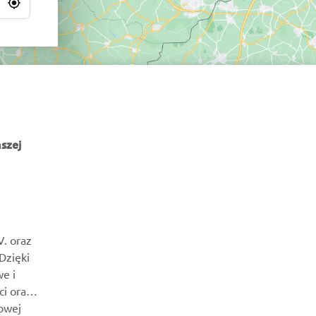
szej
NEWSLETTER
Bądź na bieżąco z informacjami o najnowszych ofertach,
V. oraz
wydarzeniach specjalnych, nowościach i nie tylko
 Dzięki
e i
SUBSKRYBUJ
ci oraz
owej