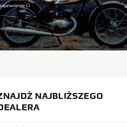
 zapewnienie Ci
ZNAJDŹ NAJBLIŻSZEGO
DEALERA