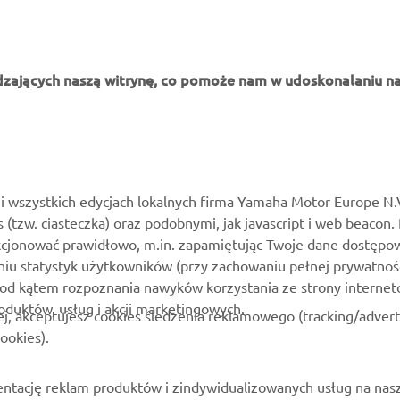
dzających naszą witrynę, co pomoże nam w udoskonalaniu na
WIĘCEJ YAMAHA
WSPARCIE
MyYamaha
Katalog części
i wszystkich edycjach lokalnych firma Yamaha Motor Europe N.
es (tzw. ciasteczka) oraz podobnymi, jak javascript i web beacon.
Yamaha Music
Zarezerwuj konserwację
kcjonować prawidłowo, m.in. zapamiętując Twoje dane dostępow
Yamaha Racing
Kontakt
niu statystyk użytkowników (przy zachowaniu pełnej prywatnoś
pod kątem rozpoznania nawyków korzystania ze strony internet
Yamaha Motor Global
Mapa dealerów
roduktów, usług i akcji marketingowych.
ej, akceptujesz cookies śledzenia reklamowego (tracking/adver
Aplikacje mobilne
Zarządzania zużytymi
ookies).
akumulatorami
ntację reklam produktów i zindywidualizowanych usług na nas