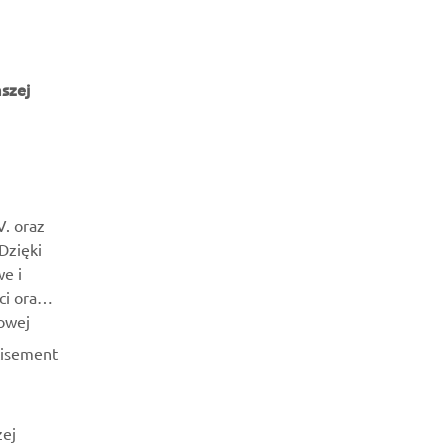
szej
NEWSLETTER
Bądź na bieżąco z informacjami o najnowszych ofertach,
V. oraz
wydarzeniach specjalnych, nowościach i nie tylko
 Dzięki
e i
SUBSKRYBUJ
ci oraz
owej
Przeczytaj naszą Politykę prywatności, aby dowiedzieć się, jak
tisement
przetwarzamy Twoje dane osobowe:
Polityka Prywatności
zej