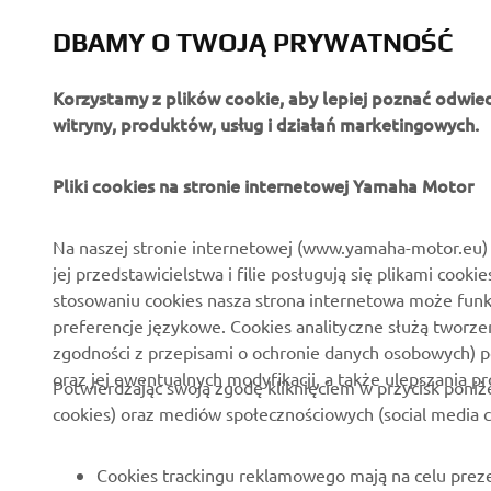
DBAMY O TWOJĄ PRYWATNOŚĆ
Korzystamy z plików cookie, aby lepiej poznać odwie
witryny, produktów, usług i działań marketingowych.
O FIRMIE
DLA BIZNESU
Pliki cookies na stronie internetowej Yamaha Motor
O nas
Systemy Yamaha eBike
Na naszej stronie internetowej (www.yamaha-motor.eu) 
jej przedstawicielstwa i filie posługują się plikami cooki
Aktualności
Służby mundurowe
stosowaniu cookies nasza strona internetowa może fun
Wydarzenia
Golf / Pojazdy
preferencje językowe. Cookies analityczne służą tworze
funkcjonalne
zgodności z przepisami o ochronie danych osobowych) 
Polska strona prasowa
oraz jej ewentualnych modyfikacji, a także ulepszania p
Ratownictwo
Potwierdzając swoją zgodę kliknięciem w przycisk poniż
Broszury
cookies) oraz mediów społecznościowych (social media c
Szkoły jazdy
Praca w Yamaha
Robotics
Zostań dealerem
Cookies trackingu reklamowego mają na celu preze