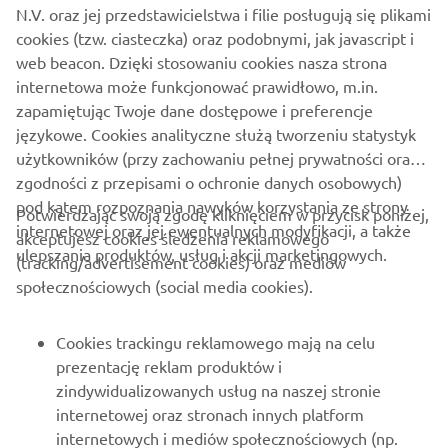
N.V. oraz jej przedstawicielstwa i filie posługują się plikami
Brand new integrated electric propulsion unit and
cookies (tzw. ciasteczka) oraz podobnymi, jak javascript i
steering control system, featuring the brand’s
web beacon. Dzięki stosowaniu cookies nasza strona
signature engineering excellence and innovation.
internetowa może funkcjonować prawidłowo, m.in.
zapamiętując Twoje dane dostępowe i preferencje
językowe. Cookies analityczne służą tworzeniu statystyk
DISCOVER MORE
użytkowników (przy zachowaniu pełnej prywatności oraz
zgodności z przepisami o ochronie danych osobowych)
pod kątem rozpoznania nawyków korzystania ze strony
Potwierdzając swoją zgodę kliknięciem w przycisk poniżej,
internetowej oraz jej ewentualnych modyfikacji, a także
akceptujesz cookies śledzenia reklamowego
O FIRMIE
ulepszania produktów, usług i akcji marketingowych.
(tracking/advertisement cookies) oraz mediów
społecznościowych (social media cookies).
DLA BIZNESU
Cookies trackingu reklamowego mają na celu
WIĘCEJ YAMAHA
prezentację reklam produktów i
zindywidualizowanych usług na naszej stronie
internetowej oraz stronach innych platform
WSPARCIE
internetowych i mediów społecznościowych (np.