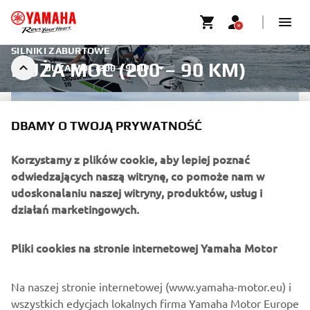
SILNIKI ZABURTOWE
DUŻA MOC (200 – 90 KM)
DUŻA MOC (200 – 90HP)
DBAMY O TWOJĄ PRYWATNOŚĆ
Korzystamy z plików cookie, aby lepiej poznać
odwiedzających naszą witrynę, co pomoże nam w
udoskonalaniu naszej witryny, produktów, usług i
działań marketingowych.
Pliki cookies na stronie internetowej Yamaha Motor
Na naszej stronie internetowej (www.yamaha-motor.eu) i
HARMO 1.0
wszystkich edycjach lokalnych firma Yamaha Motor Europe