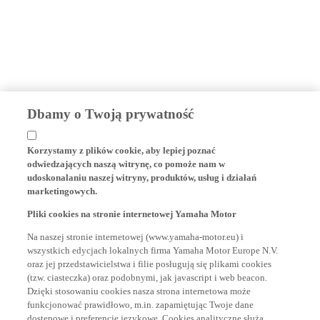
Dbamy o Twoją prywatność
Korzystamy z plików cookie, aby lepiej poznać
odwiedzających naszą witrynę, co pomoże nam w
udoskonalaniu naszej witryny, produktów, usług i działań
marketingowych.
Pliki cookies na stronie internetowej Yamaha Motor
Na naszej stronie internetowej (www.yamaha-motor.eu) i
wszystkich edycjach lokalnych firma Yamaha Motor Europe N.V.
oraz jej przedstawicielstwa i filie posługują się plikami cookies
(tzw. ciasteczka) oraz podobnymi, jak javascript i web beacon.
Dzięki stosowaniu cookies nasza strona internetowa może
funkcjonować prawidłowo, m.in. zapamiętując Twoje dane
dostępowe i preferencje językowe. Cookies analityczne służą