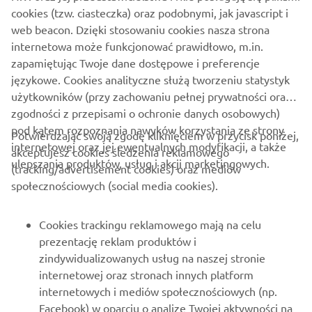
cookies (tzw. ciasteczka) oraz podobnymi, jak javascript i
web beacon. Dzięki stosowaniu cookies nasza strona
O FIRMIE
internetowa może funkcjonować prawidłowo, m.in.
zapamiętując Twoje dane dostępowe i preferencje
DLA BIZNESU
językowe. Cookies analityczne służą tworzeniu statystyk
użytkowników (przy zachowaniu pełnej prywatności oraz
WIĘCEJ YAMAHA
zgodności z przepisami o ochronie danych osobowych)
pod kątem rozpoznania nawyków korzystania ze strony
Potwierdzając swoją zgodę kliknięciem w przycisk poniżej,
internetowej oraz jej ewentualnych modyfikacji, a także
WSPARCIE
akceptujesz cookies śledzenia reklamowego
ulepszania produktów, usług i akcji marketingowych.
(tracking/advertisement cookies) oraz mediów
społecznościowych (social media cookies).
NEWSLETTER
Cookies trackingu reklamowego mają na celu
Bądź na bieżąco z informacjami o najnowszych ofertach,
prezentację reklam produktów i
wydarzeniach specjalnych, nowościach i nie tylko
zindywidualizowanych usług na naszej stronie
internetowej oraz stronach innych platform
internetowych i mediów społecznościowych (np.
Facebook) w oparciu o analizę Twojej aktywności na
SUBSKRYBUJ