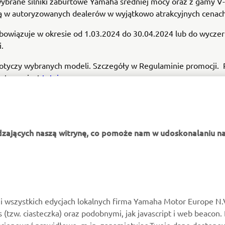
ybrane silniki zaburtowe Yamaha średniej mocy oraz z gamy V
ą w autoryzowanych dealerów w wyjątkowo atrakcyjnych cenach
bowiązuje w okresie od 1.03.2024 do 30.04.2024 lub do wyczer
.
otyczy wybranych modeli. Szczegóły w Regulaminie promocji.
ostępny jest
tutaj
.
dzających naszą witrynę, co pomoże nam w udoskonalaniu na
WIĘCEJ YAMAHA
WSPARCIE
MyYamaha
Katalog części
i wszystkich edycjach lokalnych firma Yamaha Motor Europe N.
es (tzw. ciasteczka) oraz podobnymi, jak javascript i web beacon.
Yamaha Music
Zarezerwuj konserwację