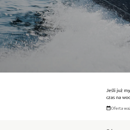
Jeśli już m
czas na wo
Oferta wa