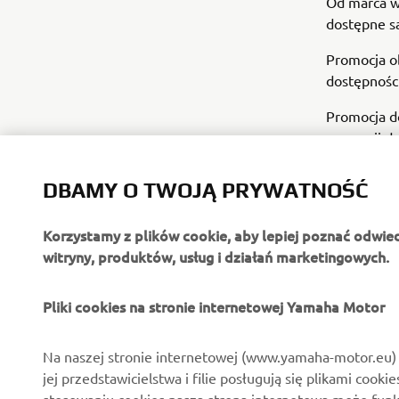
Od marca w
dostępne s
Promocja o
dostępności
Promocja d
promocji d
DBAMY O TWOJĄ PRYWATNOŚĆ
Korzystamy z plików cookie, aby lepiej poznać odwie
witryny, produktów, usług i działań marketingowych.
O FIRMIE
DLA BIZNESU
Pliki cookies na stronie internetowej Yamaha Motor
O nas
Systemy Yamaha eBike
Na naszej stronie internetowej (www.yamaha-motor.eu) 
jej przedstawicielstwa i filie posługują się plikami cooki
Aktualności
Służby mundurowe