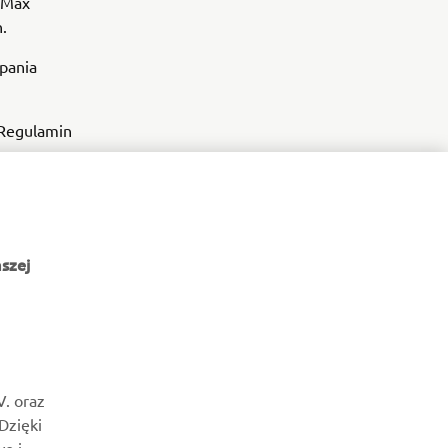
-Max
.
pania
 Regulamin
szej
NEWSLETTER
Bądź na bieżąco z informacjami o najnowszych ofertach,
V. oraz
wydarzeniach specjalnych, nowościach i nie tylko
 Dzięki