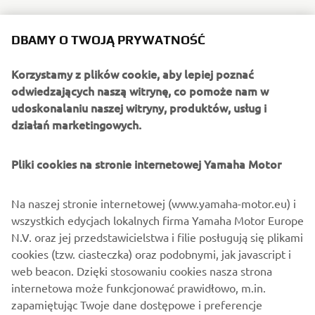
DBAMY O TWOJĄ PRYWATNOŚĆ
Aby uzyskać więcej informacji, skontaktuj się z lokalnym
dealerem Yamaha Marine.
Korzystamy z plików cookie, aby lepiej poznać
odwiedzających naszą witrynę, co pomoże nam w
KONTAKT
udoskonalaniu naszej witryny, produktów, usług i
działań marketingowych.
Pliki cookies na stronie internetowej Yamaha Motor
Na naszej stronie internetowej (www.yamaha-motor.eu) i
wszystkich edycjach lokalnych firma Yamaha Motor Europe
N.V. oraz jej przedstawicielstwa i filie posługują się plikami
cookies (tzw. ciasteczka) oraz podobnymi, jak javascript i
web beacon. Dzięki stosowaniu cookies nasza strona
internetowa może funkcjonować prawidłowo, m.in.
zapamiętując Twoje dane dostępowe i preferencje