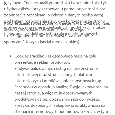
językowe. Cookies analityczne służą tworzeniu statystyk
użytkowników (przy zachowaniu pełnej prywatności oraz
zgodności z przepisami o ochronie danych osobowych)
pod kątem rozpoznania nawyków korzystania ze strony
Potwierdzając swoją zgodę kliknięciem w przycisk poniżej,
internetowej oraz jej ewentualnych modyfikacji, a także
akceptujesz cookies śledzenia reklamowego
ulepszania produktów, usług i akcji marketingowych.
(tracking/advertisement cookies) oraz mediów
O FIRMIE
społecznościowych (social media cookies).
DLA BIZNESU
Cookies trackingu reklamowego mają na celu
prezentację reklam produktów i
WIĘCEJ YAMAHA
zindywidualizowanych usług na naszej stronie
internetowej oraz stronach innych platform
internetowych i mediów społecznościowych (np.
WSPARCIE
Facebook) w oparciu o analizę Twojej aktywności na
naszej stronie, a więc m.in obserwowanych
produktów i usług, dodawanych ich do Twojego
NEWSLETTER
koszyka, dokonanych zakupów oraz aktywności na
Bądź na bieżąco z informacjami o najnowszych ofertach,
stronach internetowych podmiotów trzecich, w tym