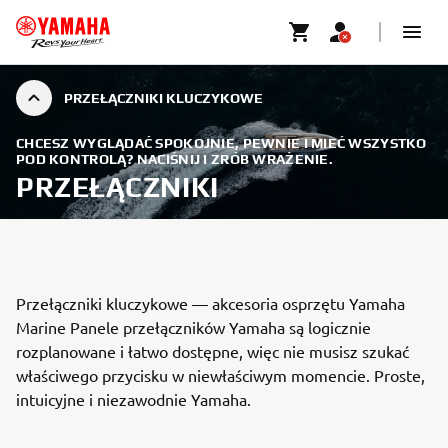
PRZEŁĄCZNIKI KLUCZYKOWE
CHCESZ WYGLĄDAĆ SPOKOJNIE, PEWNIE I MIEĆ WSZYSTKO
POD KONTROLĄ? NACIŚNIJ I ZRÓB WRAŻENIE.
PRZEŁĄCZNIKI
Przełączniki kluczykowe — akcesoria osprzętu Yamaha
Marine Panele przełączników Yamaha są logicznie
rozplanowane i łatwo dostępne, więc nie musisz szukać
właściwego przycisku w niewłaściwym momencie. Proste,
intuicyjne i niezawodnie Yamaha.