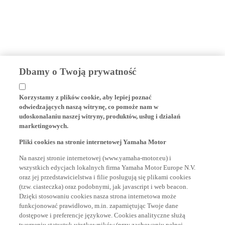
Dbamy o Twoją prywatność
Korzystamy z plików cookie, aby lepiej poznać
odwiedzających naszą witrynę, co pomoże nam w
udoskonalaniu naszej witryny, produktów, usług i działań
marketingowych.
Pliki cookies na stronie internetowej Yamaha Motor
Na naszej stronie internetowej (www.yamaha-motor.eu) i
wszystkich edycjach lokalnych firma Yamaha Motor Europe N.V.
oraz jej przedstawicielstwa i filie posługują się plikami cookies
(tzw. ciasteczka) oraz podobnymi, jak javascript i web beacon.
Dzięki stosowaniu cookies nasza strona internetowa może
funkcjonować prawidłowo, m.in. zapamiętując Twoje dane
dostępowe i preferencje językowe. Cookies analityczne służą
tworzeniu statystyk użytkowników (przy zachowaniu pełnej