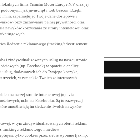
h lokalnych firma Yamaha Motor Europe N.V. oraz jej
az podobnymi, jak javascript i web beacon. Dzięki
, m.in. zapamiętując Twoje dane dostępowe i
owników (przy zachowaniu pełnej prywatności oraz
ia nawyków korzystania ze strony internetowej oraz
marketingowych.
kies śledzenia reklamowego (tracking/advertisement
ów i zindywidualizowanych usług na naszej stronie
nościowych (np. Facebook) w oparciu o analizę
 i usług, dodawanych ich do Twojego koszyka,
trzecich, w tym także Twoich zainteresowań
eo na naszej stronie internetowej (np. via
znościowych, m.in. na Facebooku. Są to zazwyczaj
tóre umożliwiają im śledzenie Twoich nawyków
netowej, w tym zindywidualizowanych ofert i reklam,
es trackingu reklamowego i mediów
eptujesz tylko cookies przez siebie wybrane (jak np.