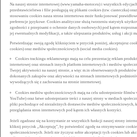
Na naszej stronie internetowej (www.yamaha-motor.eu) i wszystkich edycjac
przedstawicielstwa i filie posługują się plikami cookies (tzw. ciasteczka) or
stosowaniu cookies nasza strona internetowa może funkcjonować prawidłowo
preferencje językowe. Cookies analityczne służą tworzeniu statystyk użytk
zgodności z przepisami o ochronie danych osobowych) pod kątem rozpoznan
jej ewentualnych modyfikacji, a także ulepszania produktów, usług i akcji 
Potwierdzając swoją zgodę kliknięciem w przycisk poniżej, akceptujesz coo
cookies) oraz mediów społecznościowych (social media cookies).
Cookies trackingu reklamowego mają na celu prezentację reklam produkt
internetowej oraz stronach innych platform internetowych i mediów społecz
Twojej aktywności na naszej stronie, a więc m.in obserwowanych produktów
dokonanych zakupów oraz aktywności na stronach internetowych podmiotów 
wywodzących się z zachowania na stronie internetowej.
Cookies mediów społecznościowych mają na celu udostepnienie filmów vid
YouTube) oraz łatwe udostepnianie treści z naszej strony w mediach społec
pliki pochodzące od niezależnych dostawców mediów społecznościowych, k
przeglądania stron internetowych pod kątem ich własnych korzyści.
Jeżeli zgadzasz się na korzystanie ze wszystkich funkcji naszej strony inter
kliknij przycisk „Akceptuję”, by potwierdzić zgodę na otrzymywanie cooki
społecznościowych. Jeżeli nie życzysz sobie akceptacji tych cookies lub akc