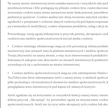
Na naszej stronie internetowej (www.yamaha-motor.eu) i wszystkich edycjac
przedstawicielstwa i filie posługują się plikami cookies (tzw. ciasteczka) or
stosowaniu cookies nasza strona internetowa może funkcjonować prawidłowo
preferencje językowe. Cookies analityczne służą tworzeniu statystyk użytk
zgodności z przepisami o ochronie danych osobowych) pod kątem rozpoznan
jej ewentualnych modyfikacji, a także ulepszania produktów, usług i akcji 
Potwierdzając swoją zgodę kliknięciem w przycisk poniżej, akceptujesz coo
cookies) oraz mediów społecznościowych (social media cookies).
Cookies trackingu reklamowego mają na celu prezentację reklam produkt
internetowej oraz stronach innych platform internetowych i mediów społecz
Twojej aktywności na naszej stronie, a więc m.in obserwowanych produktów
dokonanych zakupów oraz aktywności na stronach internetowych podmiotów 
wywodzących się z zachowania na stronie internetowej.
Cookies mediów społecznościowych mają na celu udostepnienie filmów vid
YouTube) oraz łatwe udostepnianie treści z naszej strony w mediach społec
pliki pochodzące od niezależnych dostawców mediów społecznościowych, k
przeglądania stron internetowych pod kątem ich własnych korzyści.
Jeżeli zgadzasz się na korzystanie ze wszystkich funkcji naszej strony inter
kliknij przycisk „Akceptuję”, by potwierdzić zgodę na otrzymywanie cooki
społecznościowych. Jeżeli nie życzysz sobie akceptacji tych cookies lub akc