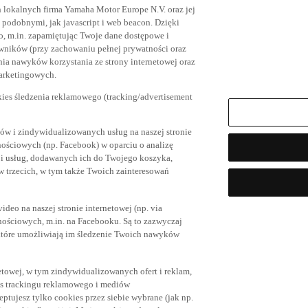
h lokalnych firma Yamaha Motor Europe N.V. oraz jej
az podobnymi, jak javascript i web beacon. Dzięki
, m.in. zapamiętując Twoje dane dostępowe i
owników (przy zachowaniu pełnej prywatności oraz
ia nawyków korzystania ze strony internetowej oraz
marketingowych.
kies śledzenia reklamowego (tracking/advertisement
ów i zindywidualizowanych usług na naszej stronie
nościowych (np. Facebook) w oparciu o analizę
 i usług, dodawanych ich do Twojego koszyka,
trzecich, w tym także Twoich zainteresowań
eo na naszej stronie internetowej (np. via
znościowych, m.in. na Facebooku. Są to zazwyczaj
tóre umożliwiają im śledzenie Twoich nawyków
netowej, w tym zindywidualizowanych ofert i reklam,
es trackingu reklamowego i mediów
eptujesz tylko cookies przez siebie wybrane (jak np.