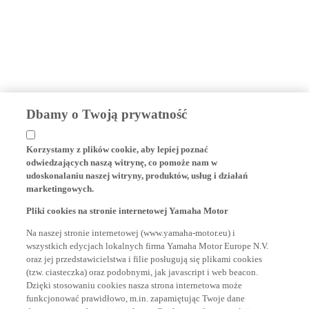
Dbamy o Twoją prywatność
Korzystamy z plików cookie, aby lepiej poznać
odwiedzających naszą witrynę, co pomoże nam w
udoskonalaniu naszej witryny, produktów, usług i działań
marketingowych.
Pliki cookies na stronie internetowej Yamaha Motor
Na naszej stronie internetowej (www.yamaha-motor.eu) i
wszystkich edycjach lokalnych firma Yamaha Motor Europe N.V.
oraz jej przedstawicielstwa i filie posługują się plikami cookies
(tzw. ciasteczka) oraz podobnymi, jak javascript i web beacon.
Dzięki stosowaniu cookies nasza strona internetowa może
funkcjonować prawidłowo, m.in. zapamiętując Twoje dane
dostępowe i preferencje językowe. Cookies analityczne służą