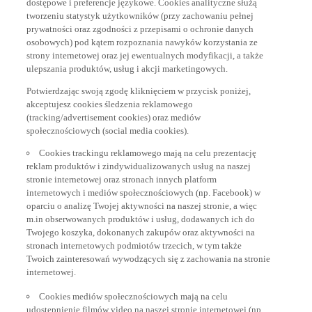
tworzeniu statystyk użytkowników (przy zachowaniu pełnej
prywatności oraz zgodności z przepisami o ochronie danych
osobowych) pod kątem rozpoznania nawyków korzystania ze
strony internetowej oraz jej ewentualnych modyfikacji, a także
ulepszania produktów, usług i akcji marketingowych.
Potwierdzając swoją zgodę kliknięciem w przycisk poniżej,
akceptujesz cookies śledzenia reklamowego
(tracking/advertisement cookies) oraz mediów
społecznościowych (social media cookies).
Cookies trackingu reklamowego mają na celu prezentację
reklam produktów i zindywidualizowanych usług na naszej
stronie internetowej oraz stronach innych platform
internetowych i mediów społecznościowych (np. Facebook) w
oparciu o analizę Twojej aktywności na naszej stronie, a więc
m.in obserwowanych produktów i usług, dodawanych ich do
Twojego koszyka, dokonanych zakupów oraz aktywności na
stronach internetowych podmiotów trzecich, w tym także
Twoich zainteresowań wywodzących się z zachowania na stronie
internetowej.
Cookies mediów społecznościowych mają na celu
udostepnienie filmów video na naszej stronie internetowej (np.