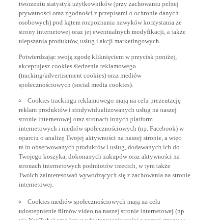
prywatności oraz zgodności z przepisami o ochronie danych
osobowych) pod kątem rozpoznania nawyków korzystania ze
strony internetowej oraz jej ewentualnych modyfikacji, a także
ulepszania produktów, usług i akcji marketingowych.
Potwierdzając swoją zgodę kliknięciem w przycisk poniżej,
akceptujesz cookies śledzenia reklamowego
(tracking/advertisement cookies) oraz mediów
społecznościowych (social media cookies).
Cookies trackingu reklamowego mają na celu prezentację
reklam produktów i zindywidualizowanych usług na naszej
stronie internetowej oraz stronach innych platform
internetowych i mediów społecznościowych (np. Facebook) w
oparciu o analizę Twojej aktywności na naszej stronie, a więc
m.in obserwowanych produktów i usług, dodawanych ich do
Twojego koszyka, dokonanych zakupów oraz aktywności na
stronach internetowych podmiotów trzecich, w tym także
Twoich zainteresowań wywodzących się z zachowania na stronie
internetowej.
Cookies mediów społecznościowych mają na celu
udostepnienie filmów video na naszej stronie internetowej (np.
via YouTube) oraz łatwe udostepnianie treści z naszej strony w