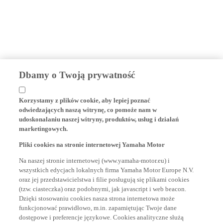
Dbamy o Twoją prywatność
Korzystamy z plików cookie, aby lepiej poznać
odwiedzających naszą witrynę, co pomoże nam w
udoskonalaniu naszej witryny, produktów, usług i działań
marketingowych.
Pliki cookies na stronie internetowej Yamaha Motor
Na naszej stronie internetowej (www.yamaha-motor.eu) i
wszystkich edycjach lokalnych firma Yamaha Motor Europe N.V.
oraz jej przedstawicielstwa i filie posługują się plikami cookies
(tzw. ciasteczka) oraz podobnymi, jak javascript i web beacon.
Dzięki stosowaniu cookies nasza strona internetowa może
funkcjonować prawidłowo, m.in. zapamiętując Twoje dane
dostępowe i preferencje językowe. Cookies analityczne służą
tworzeniu statystyk użytkowników (przy zachowaniu pełnej