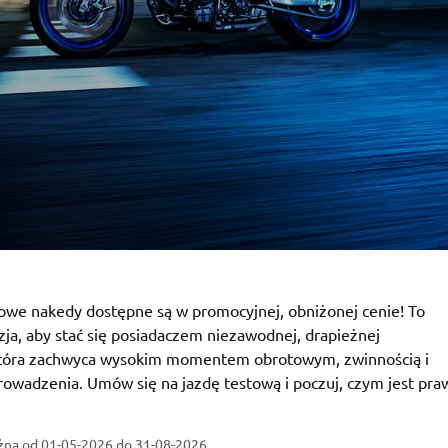
owe nakedy dostępne są w promocyjnej, obniżonej cenie! To
zja, aby stać się posiadaczem niezawodnej, drapieżnej
tóra zachwyca wysokim momentem obrotowym, zwinnością i
rowadzenia. Umów się na jazdę testową i poczuj, czym jest pr
żna od 01-05-2026
do 31-08-2026