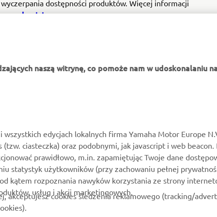
 wyczerpania dostępności produktów. Więcej informacji
regulaminie
 w
.
dzających naszą witrynę, co pomoże nam w udoskonalaniu na
WIĘCEJ YAMAHA
WSPARCIE
MyYamaha
Katalog części
i wszystkich edycjach lokalnych firma Yamaha Motor Europe N.
es (tzw. ciasteczka) oraz podobnymi, jak javascript i web beacon.
Yamaha Music
Zarezerwuj konserwację
kcjonować prawidłowo, m.in. zapamiętując Twoje dane dostępow
Yamaha Racing
Kontakt
niu statystyk użytkowników (przy zachowaniu pełnej prywatnoś
pod kątem rozpoznania nawyków korzystania ze strony internet
Yamaha Motor Global
Mapa dealerów
roduktów, usług i akcji marketingowych.
ej, akceptujesz cookies śledzenia reklamowego (tracking/adver
Aplikacje mobilne
Zarządzania zużytymi
ookies).
akumulatorami