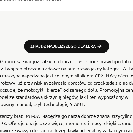
ZNAJDŹ NAJBLIŻSZEGO DEALERA
7 możesz znać już całkiem dobrze – jest spore prawdopodobie
ś z Twojego otoczenia zdawał na nim prawo jazdy kategorii A. T
 maszyna napędzana jest solidnym silnikiem CP2, który oferuj
otowy już przy niskim zakresie obrotów, co przekłada się na 
poczucie, że motocykl „bierze” od samego dołu. Promocyjna ce
del ze standardową skrzynią biegów, jak i ten wyposażony w
owany manual, czyli technologię Y-AMT.
tarszy brat” MT-07. Napędza go nasza dobrze znana, trzycylin
CP3. Oferuje ona jeszcze więcej momentu i mocy, dzięki czemu
owicie żwawy i dostarcza dużej dawki adrenaliny za każdym ra