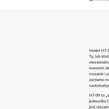
Model MT-0
Ty, lub kto
niezawodna
moment obr
ruszanie i 
zarówno mo
zautomatyz
MT-09 to „s
jednostka 
jest niesam