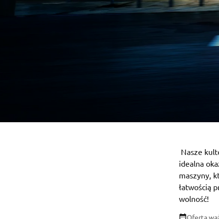
Nasze kult
idealna oka
maszyny, k
łatwością p
wolność!
Oferta wa