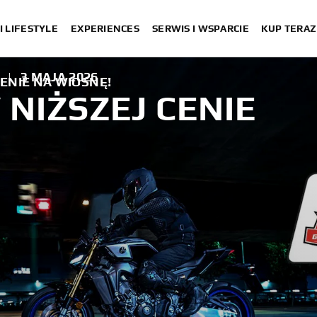
I LIFESTYLE
EXPERIENCES
SERWIS I WSPARCIE
KUP TERAZ
|
3 MAJA 2026
CENIE NA WIOSNĘ!
 NIŻSZEJ CENIE