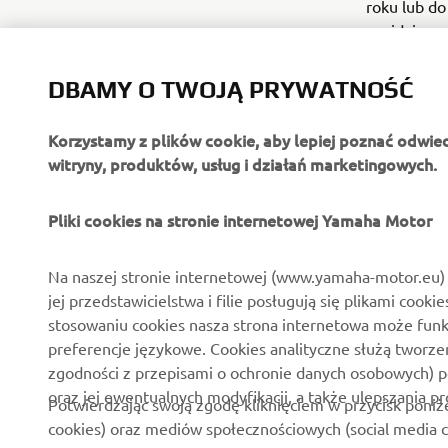
roku lub do
znajdziesz
DBAMY O TWOJĄ PRYWATNOŚĆ
Korzystamy z plików cookie, aby lepiej poznać odwie
witryny, produktów, usług i działań marketingowych.
O FIRMIE
DLA BIZNESU
Pliki cookies na stronie internetowej Yamaha Motor
O nas
Systemy Yamaha eBike
Na naszej stronie internetowej (www.yamaha-motor.eu) 
jej przedstawicielstwa i filie posługują się plikami cooki
Aktualności
Służby mundurowe
stosowaniu cookies nasza strona internetowa może fun
Wydarzenia
Golf / Pojazdy
preferencje językowe. Cookies analityczne służą tworze
funkcjonalne
zgodności z przepisami o ochronie danych osobowych) 
Polska strona prasowa
oraz jej ewentualnych modyfikacji, a także ulepszania p
Ratownictwo
Potwierdzając swoją zgodę kliknięciem w przycisk poniż
Broszury
cookies) oraz mediów społecznościowych (social media c
Szkoły jazdy
Praca w Yamaha