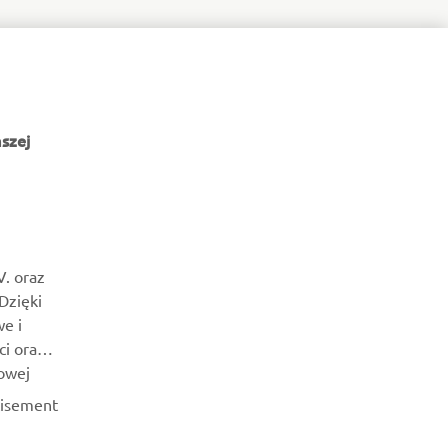
szej
NEWSLETTER
Bądź na bieżąco z informacjami o najnowszych ofertach,
V. oraz
wydarzeniach specjalnych, nowościach i nie tylko
 Dzięki
e i
SUBSKRYBUJ
ci oraz
owej
Przeczytaj naszą Politykę prywatności, aby dowiedzieć się, jak
tisement
przetwarzamy Twoje dane osobowe:
Polityka Prywatności