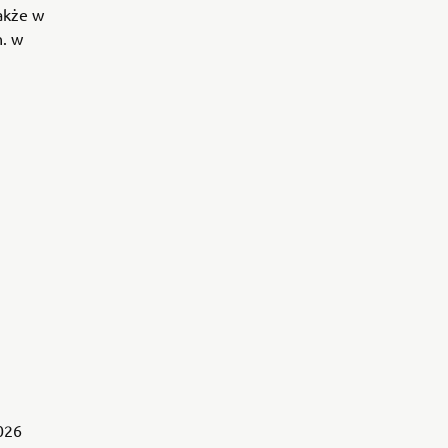
akże w
n. w
026