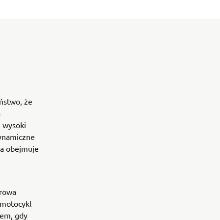
ństwo, że
a
e wysoki
dynamiczne
na obejmuje
drowa
 motocykl
zem, gdy