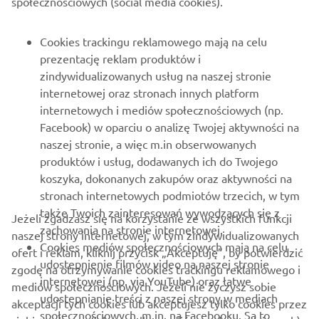
DLA BIZNESU
Cookies trackingu reklamowego mają na celu
prezentację reklam produktów i
WIĘCEJ YAMAHA
zindywidualizowanych usług na naszej stronie
internetowej oraz stronach innych platform
internetowych i mediów społecznościowych (np.
WSPARCIE
Facebook) w oparciu o analizę Twojej aktywności na
naszej stronie, a więc m.in obserwowanych
produktów i usług, dodawanych ich do Twojego
NEWSLETTER
koszyka, dokonanych zakupów oraz aktywności na
Bądź na bieżąco z informacjami o najnowszych ofertach,
stronach internetowych podmiotów trzecich, w tym
wydarzeniach specjalnych, nowościach i nie tylko
także Twoich zainteresowań wywodzących się z
Jeżeli zgadzasz się na korzystanie ze wszystkich funkcji
zachowania na stronie internetowej.
naszej strony internetowej, w tym zindywidualizowanych
Cookies mediów społecznościowych mają na celu
ofert i reklam, kliknij przycisk „Akceptuję”, by potwierdzić
udostepnienie filmów video na naszej stronie
zgodę na otrzymywanie cookies trackingu reklamowego i
SUBSKRYBUJ
internetowej (np. via YouTube) oraz łatwe
mediów społecznościowych. Jeżeli nie życzysz sobie
udostepnianie treści z naszej strony w mediach
akceptacji tych cookies lub akceptujesz tylko cookies przez
społecznościowych, m.in. na Facebooku. Są to
Przeczytaj naszą Politykę prywatności, aby dowiedzieć się, jak
siebie wybrane (jak np. tylko mediów społecznościowych),