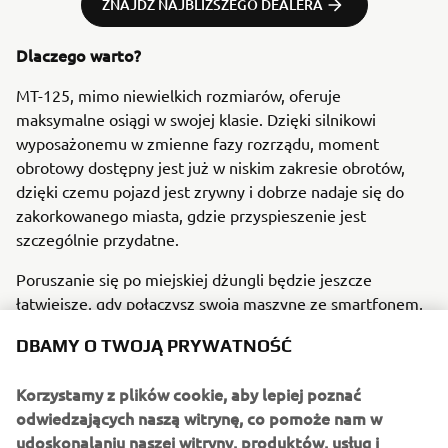
ZNAJDŹ NAJBLIŻSZEGO DEALERA
Dlaczego warto?
MT-125, mimo niewielkich rozmiarów, oferuje
maksymalne osiągi w swojej klasie. Dzięki silnikowi
wyposażonemu w zmienne fazy rozrządu, moment
obrotowy dostępny jest już w niskim zakresie obrotów,
dzięki czemu pojazd jest zrywny i dobrze nadaje się do
zakorkowanego miasta, gdzie przyspieszenie jest
szczególnie przydatne.
Poruszanie się po miejskiej dżungli będzie jeszcze
łatwiejsze, gdy połączysz swoją maszynę ze smartfonem,
uzyskując dostęp do nawigacji turn-by-turn wyświetlanej
DBAMY O TWOJĄ PRYWATNOŚĆ
na 5-calowym ekranie TFT. Za zwiększenie poziomu
bezpieczeństwa podczas jazdy zadba ABS, kontrola trakcji
Korzystamy z plików cookie, aby lepiej poznać
oraz sprzęgło antyhoppingowe, które utrudnia
odwiedzających naszą witrynę, co pomoże nam w
zablokowanie tylnego koła podczas redukcji biegów.
udoskonalaniu naszej witryny, produktów, usług i