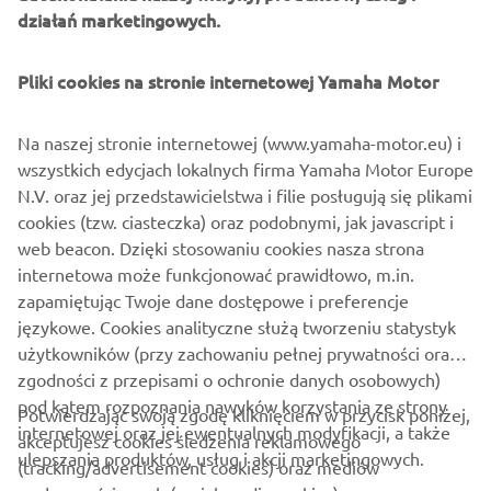
działań marketingowych.
Zacznij oszczędzać już dziś
Pliki cookies na stronie internetowej Yamaha Motor
Zbiornik paliwa o pojemności 10 litrów i spalanie rzędu
2l/100 km przekłada się na zasięg 500 km. Zakładając
Na naszej stronie internetowej (www.yamaha-motor.eu) i
cenę paliwa na poziomie 6,50 zł, zalanie całego baku
wszystkich edycjach lokalnych firma Yamaha Motor Europe
kosztowałoby Cię 65 zł, a przejechanie 1 kilometra – 13
N.V. oraz jej przedstawicielstwa i filie posługują się plikami
groszy! Rachunek jest prosty – nie dość że czerpiesz
cookies (tzw. ciasteczka) oraz podobnymi, jak javascript i
przyjemność z podróży, to płacisz za nią o wiele mniej.
web beacon. Dzięki stosowaniu cookies nasza strona
Promocja jest ważna do 31.08.2026 lub do wyczerpania
internetowa może funkcjonować prawidłowo, m.in.
dostępności produktów. Szczegóły dostępne są w
zapamiętując Twoje dane dostępowe i preferencje
regulaminie
tutaj
.
językowe. Cookies analityczne służą tworzeniu statystyk
użytkowników (przy zachowaniu pełnej prywatności oraz
zgodności z przepisami o ochronie danych osobowych)
pod kątem rozpoznania nawyków korzystania ze strony
Potwierdzając swoją zgodę kliknięciem w przycisk poniżej,
internetowej oraz jej ewentualnych modyfikacji, a także
akceptujesz cookies śledzenia reklamowego
ulepszania produktów, usług i akcji marketingowych.
(tracking/advertisement cookies) oraz mediów
O FIRMIE
społecznościowych (social media cookies).