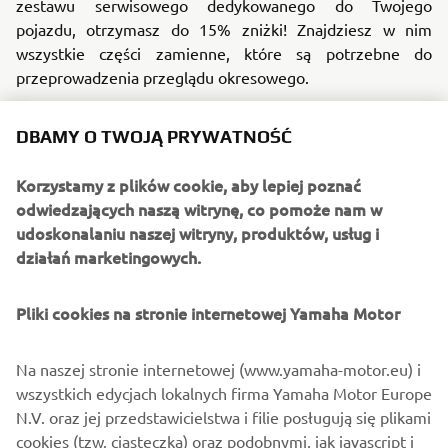
zestawu serwisowego dedykowanego do Twojego
pojazdu, otrzymasz do 15% zniżki! Znajdziesz w nim
wszystkie części zamienne, które są potrzebne do
przeprowadzenia przeglądu okresowego.
To jednak nie wszystko! Wysoki rabat do 15% dostaniesz
DBAMY O TWOJĄ PRYWATNOŚĆ
także na zakup oleju Yamalube, który zapewni niezawodną
pracę silnika i najlepsze osiągi.
Korzystamy z plików cookie, aby lepiej poznać
odwiedzających naszą witrynę, co pomoże nam w
Co zrobić, aby otrzymać rabat? To proste! Wystarczy, że
udoskonalaniu naszej witryny, produktów, usług i
przed złożeniem zamówienia okażesz numer VIN swojego
działań marketingowych.
motocykla lub skutera Yamaha. Wiek pojazdu nie ma
znaczenia!
Pliki cookies na stronie internetowej Yamaha Motor
Odwiedź najbliższego dealera Yamaha, przygotuj swój
pojazd do nadchodzącego sezonu i oszczędzaj!
Na naszej stronie internetowej (www.yamaha-motor.eu) i
W ramach promocji możesz kupić 1 zestaw serwisowy
wszystkich edycjach lokalnych firma Yamaha Motor Europe
oraz maksymalnie 4 litry oleju Yamalube. Zakup oleju w
N.V. oraz jej przedstawicielstwa i filie posługują się plikami
promocyjnej cenie możliwy jest tylko w pakiecie z
cookies (tzw. ciasteczka) oraz podobnymi, jak javascript i