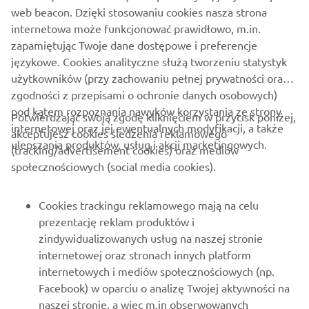
zestawem serwisowym.
web beacon. Dzięki stosowaniu cookies nasza strona
internetowa może funkcjonować prawidłowo, m.in.
Promocja trwa od 18 marca do 30 kwietnia 2024.
zapamiętując Twoje dane dostępowe i preferencje
Regulamin oraz szczegóły promocji dostępne
tutaj
.
językowe. Cookies analityczne służą tworzeniu statystyk
użytkowników (przy zachowaniu pełnej prywatności oraz
zgodności z przepisami o ochronie danych osobowych)
pod kątem rozpoznania nawyków korzystania ze strony
Potwierdzając swoją zgodę kliknięciem w przycisk poniżej,
internetowej oraz jej ewentualnych modyfikacji, a także
akceptujesz cookies śledzenia reklamowego
ulepszania produktów, usług i akcji marketingowych.
(tracking/advertisement cookies) oraz mediów
O FIRMIE
społecznościowych (social media cookies).
DLA BIZNESU
Cookies trackingu reklamowego mają na celu
prezentację reklam produktów i
WIĘCEJ YAMAHA
zindywidualizowanych usług na naszej stronie
internetowej oraz stronach innych platform
internetowych i mediów społecznościowych (np.
WSPARCIE
Facebook) w oparciu o analizę Twojej aktywności na
naszej stronie, a więc m.in obserwowanych