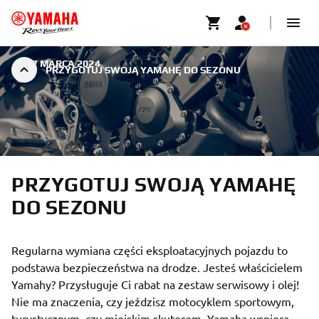
|
17 MARCA 2024
PRZYGOTUJ SWOJĄ YAMAHĘ DO SEZONU
PRZYGOTUJ SWOJĄ YAMAHĘ
DO SEZONU
Regularna wymiana części eksploatacyjnych pojazdu to
podstawa bezpieczeństwa na drodze. Jesteś właścicielem
Yamahy? Przysługuje Ci rabat na zestaw serwisowy i olej!
Nie ma znaczenia, czy jeździsz motocyklem sportowym,
turystycznym, czy miejskim skuterem. Yamaha wspiera