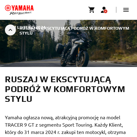
|
12 LUTEGO 2024
RUSZAJ W EKSCYTUJĄCĄ PODRÓŻ W KOMFORTOWYM
STYLU
RUSZAJ W EKSCYTUJĄCĄ
PODRÓŻ W KOMFORTOWYM
STYLU
Yamaha ogłasza nową, atrakcyjną promocję na model
TRACER 9 GT z segmentu Sport Touring. Każdy Klient,
który do 31 marca 2024 r. zakupi ten motocykl, otrzyma