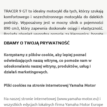
TRACER 9 GT to idealny motocykl dla tych, którzy szukają
komfortowego i wszechstronnego motocykla do dalekich
podróży. Wyposażony jest w mocny silnik o pojemności
890 cm3, który zapewnia doskonałe osiągi i elastyczność.
Posiada również wygodną pozycję za kierownicą, bogate
wyposażenie i szeroką gamę dodatkowych akcesoriów,
DBAMY O TWOJĄ PRYWATNOŚĆ
które dopasujesz do własnych potrzeb. Jego
zaawansowana specyfikacja obejmuje system
Korzystamy z plików cookie, aby lepiej poznać
elektronicznego sterowania półaktywnym zawieszeniem,
odwiedzających naszą witrynę, co pomoże nam w
który na bieżąco dostosowuje siłę tłumienia z przodu i z
udoskonalaniu naszej witryny, produktów, usług i
tyłu, zapewniając najwyższą płynność i bezpieczeństwo
działań marketingowych.
jazdy, niezależnie od obciążenia i prędkości. TRACER 9 GT
został zaprojektowany tak, aby zapewnić najwyższy
Pliki cookies na stronie internetowej Yamaha Motor
komfort w podróży, nie rezygnując przy tym z dynamiki.
Promocja obejmuje modele TRACER 9 GT z rocznika
Na naszej stronie internetowej (www.yamaha-motor.eu) i
modelowego 2021 oraz TRACER 9 GT z rocznika
wszystkich edycjach lokalnych firma Yamaha Motor Europe
modelowego 2023, które są dostępne w autoryzowanych