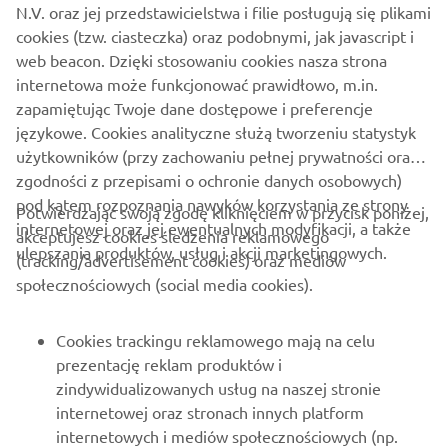
N.V. oraz jej przedstawicielstwa i filie posługują się plikami
salonach dealerskich Yamahy w Polsce.
cookies (tzw. ciasteczka) oraz podobnymi, jak javascript i
web beacon. Dzięki stosowaniu cookies nasza strona
Nie czekaj, skorzystaj z tej wyjątkowej okazji i wybierz się
internetowa może funkcjonować prawidłowo, m.in.
w podróż życia z TRACERem 9 GT!
zapamiętując Twoje dane dostępowe i preferencje
Regulamin promocji dostępny
tutaj
.
językowe. Cookies analityczne służą tworzeniu statystyk
użytkowników (przy zachowaniu pełnej prywatności oraz
zgodności z przepisami o ochronie danych osobowych)
pod kątem rozpoznania nawyków korzystania ze strony
Potwierdzając swoją zgodę kliknięciem w przycisk poniżej,
internetowej oraz jej ewentualnych modyfikacji, a także
akceptujesz cookies śledzenia reklamowego
ulepszania produktów, usług i akcji marketingowych.
(tracking/advertisement cookies) oraz mediów
O FIRMIE
społecznościowych (social media cookies).
DLA BIZNESU
Cookies trackingu reklamowego mają na celu
prezentację reklam produktów i
WIĘCEJ YAMAHA
zindywidualizowanych usług na naszej stronie
internetowej oraz stronach innych platform
internetowych i mediów społecznościowych (np.
WSPARCIE