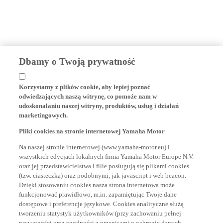
Dbamy o Twoją prywatność
Korzystamy z plików cookie, aby lepiej poznać
odwiedzających naszą witrynę, co pomoże nam w
udoskonalaniu naszej witryny, produktów, usług i działań
marketingowych.
Pliki cookies na stronie internetowej Yamaha Motor
Na naszej stronie internetowej (www.yamaha-motor.eu) i
wszystkich edycjach lokalnych firma Yamaha Motor Europe N.V.
oraz jej przedstawicielstwa i filie posługują się plikami cookies
(tzw. ciasteczka) oraz podobnymi, jak javascript i web beacon.
Dzięki stosowaniu cookies nasza strona internetowa może
funkcjonować prawidłowo, m.in. zapamiętując Twoje dane
dostępowe i preferencje językowe. Cookies analityczne służą
tworzeniu statystyk użytkowników (przy zachowaniu pełnej
prywatności oraz zgodności z przepisami o ochronie danych