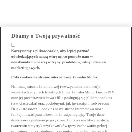
Dbamy o Twoją prywatność
Korzystamy z plików cookie, aby lepiej poznać
odwiedzających naszą witrynę, co pomoże nam w
udoskonalaniu naszej witryny, produktów, usług i działań
marketingowych.
Pliki cookies na stronie internetowej Yamaha Motor
Na naszej stronie internetowej (www.yamaha-motor.eu) i
wszystkich edycjach lokalnych firma Yamaha Motor Europe N.V.
oraz jej przedstawicielstwa i filie posługują się plikami cookies
(tzw. ciasteczka) oraz podobnymi, jak javascript i web beacon.
Dzięki stosowaniu cookies nasza strona internetowa może
funkcjonować prawidłowo, m.in. zapamiętując Twoje dane
dostępowe i preferencje językowe. Cookies analityczne służą
tworzeniu statystyk użytkowników (przy zachowaniu pełnej
prywatności oraz zgodności z przepisami o ochronie danych