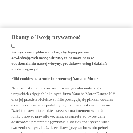
Dbamy o Twoją prywatność
Korzystamy z plików cookie, aby lepiej poznać
odwiedzających naszą witrynę, co pomoże nam w
udoskonalaniu naszej witryny, produktów, usług i działań
marketingowych.
Pliki cookies na stronie internetowej Yamaha Motor
Na naszej stronie internetowej (www.yamaha-motor.eu) i
wszystkich edycjach lokalnych firma Yamaha Motor Europe N.V.
oraz jej przedstawicielstwa i filie posługują się plikami cookies
(tzw. ciasteczka) oraz podobnymi, jak javascript i web beacon.
Dzięki stosowaniu cookies nasza strona internetowa może
funkcjonować prawidłowo, m.in. zapamiętując Twoje dane
dostępowe i preferencje językowe. Cookies analityczne służą
tworzeniu statystyk użytkowników (przy zachowaniu pełnej
prywatności oraz zgodności z przepisami o ochronie danych