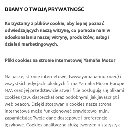
mieć silnik klasyczny czy też ultranowoczesny – oba
DBAMY O TWOJĄ PRYWATNOŚĆ
powinny posiadać wspólną cechę: optymalną
funkcjonalność. Dlatego też uważam, że umiałem
Korzystamy z plików cookie, aby lepiej poznać
zbudować motocykl, który może połączyć dziedzictwo i
odwiedzających naszą witrynę, co pomoże nam w
klasykę z awangardową technologią, która przekłada się
udoskonalaniu naszej witryny, produktów, usług i
na wspaniałe wrażenia z jazdy”.
działań marketingowych.
Pliki cookies na stronie internetowej Yamaha Motor
Na naszej stronie internetowej (www.yamaha-motor.eu) i
wszystkich edycjach lokalnych firma Yamaha Motor Europe
N.V. oraz jej przedstawicielstwa i filie posługują się plikami
cookies (tzw. ciasteczka) oraz podobnymi, jak javascript i
web beacon. Dzięki stosowaniu cookies nasza strona
internetowa może funkcjonować prawidłowo, m.in.
zapamiętując Twoje dane dostępowe i preferencje
językowe. Cookies analityczne służą tworzeniu statystyk