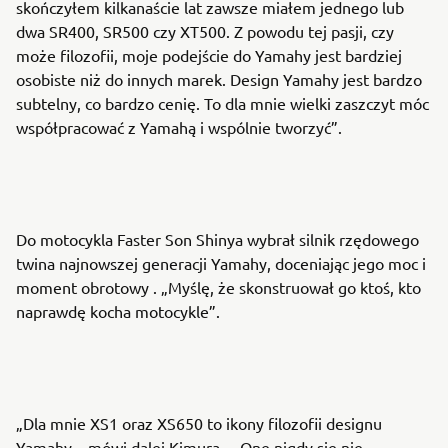
skończyłem kilkanaście lat zawsze miałem jednego lub
dwa SR400, SR500 czy XT500. Z powodu tej pasji, czy
może filozofii, moje podejście do Yamahy jest bardziej
osobiste niż do innych marek. Design Yamahy jest bardzo
subtelny, co bardzo cenię. To dla mnie wielki zaszczyt móc
współpracować z Yamahą i wspólnie tworzyć”.
Do motocykla Faster Son Shinya wybrał silnik rzędowego
twina najnowszej generacji Yamahy, doceniając jego moc i
moment obrotowy . „Myślę, że skonstruował go ktoś, kto
naprawdę kocha motocykle”.
„Dla mnie XS1 oraz XS650 to ikony filozofii designu
Yamahy – mówi dalej Kimura. – One nigdy się nie