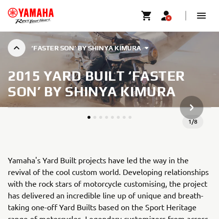
‘FASTER SON’ BY SHINYA KIMURA
2015 YARD BUILT ‘FASTER
SON’ BY SHINYA KIMURA
NASTĘPN
1
/
8
Yamaha's Yard Built projects have led the way in the
revival of the cool custom world. Developing relationships
with the rock stars of motorcycle customising, the project
has delivered an incredible line up of unique and breath-
taking one-off Yard Builts based on the Sport Heritage
range of motorcycles. Legendary customizers from across