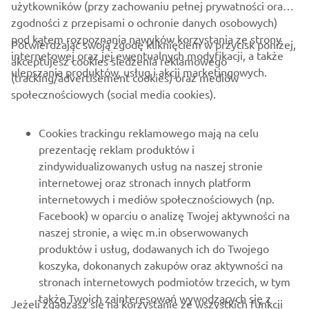
użytkowników (przy zachowaniu pełnej prywatności oraz
zgodności z przepisami o ochronie danych osobowych)
pod kątem rozpoznania nawyków korzystania ze strony
Potwierdzając swoją zgodę kliknięciem w przycisk poniżej,
internetowej oraz jej ewentualnych modyfikacji, a także
akceptujesz cookies śledzenia reklamowego
ulepszania produktów, usług i akcji marketingowych.
(tracking/advertisement cookies) oraz mediów
O FIRMIE
społecznościowych (social media cookies).
DLA BIZNESU
Cookies trackingu reklamowego mają na celu
prezentację reklam produktów i
WIĘCEJ YAMAHA
zindywidualizowanych usług na naszej stronie
internetowej oraz stronach innych platform
internetowych i mediów społecznościowych (np.
WSPARCIE
Facebook) w oparciu o analizę Twojej aktywności na
naszej stronie, a więc m.in obserwowanych
produktów i usług, dodawanych ich do Twojego
NEWSLETTER
koszyka, dokonanych zakupów oraz aktywności na
Bądź na bieżąco z informacjami o najnowszych ofertach,
stronach internetowych podmiotów trzecich, w tym
wydarzeniach specjalnych, nowościach i nie tylko
także Twoich zainteresowań wywodzących się z
Jeżeli zgadzasz się na korzystanie ze wszystkich funkcji