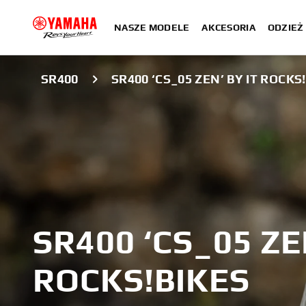
NASZE MODELE
AKCESORIA
ODZIEŻ 
SR400
SR400 ‘CS_05 ZEN’ BY IT ROCKS
SR400 ‘CS_05 ZE
ROCKS!BIKES