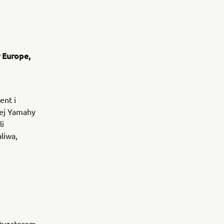
 Europe,
ent i
nej Yamahy
li
liwa,
rtyzatorem