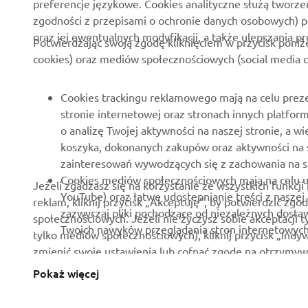
preferencje językowe. Cookies analityczne służą tworze
funkcjonalne
zgodności z przepisami o ochronie danych osobowych) 
Polska strona prasowa
oraz jej ewentualnych modyfikacji, a także ulepszania p
Ratownictwo
Potwierdzając swoją zgodę kliknięciem w przycisk poniż
Broszury
cookies) oraz mediów społecznościowych (social media c
Szkoły jazdy
Praca w Yamaha
Robotics
Zostań dealerem
Cookies trackingu reklamowego mają na celu preze
Partnerstwa
stronie internetowej oraz stronach innych platfo
Zasady dotyczące praw
o analizę Twojej aktywności na naszej stronie, a
człowieka
Informacje techniczne dla
koszyka, dokonanych zakupów oraz aktywności na 
Niezależnych Dealerów
Podstawowa polityka
zainteresowań wywodzących się z zachowania na st
zrównoważonego rozwoju
Yamalube Safety Data
Cookies mediów społecznościowych mają na celu ud
Jeżeli zgadzasz się na korzystanie ze wszystkich funkcji
Sheets
YouTube) oraz łatwe udostepnianie treści z naszej
reklam, kliknij przycisk „Akceptuję”, by potwierdzić z
Kanał do informowania o
zazwyczaj pliki pochodzące od niezależnych dost
społecznościowych. Jeżeli nie życzysz sobie akceptacji t
nieprawidłowościach
Twoich nawyków przeglądania stron internetowych 
tylko mediów społecznościowych), kliknij przycisk „Ind
zmienić swoje ustawienia lub cofnąć zgodę na otrzymywan
zapoznanie się z treścią Polityki Cookie w zakresie wy
Pokaż więcej
Poland (Polish)