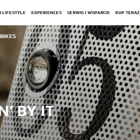
I LIFESTYLE
EXPERIENCES
SERWIS I WSPARCIE
KUP TERAZ
!BIKES
N’ BY IT