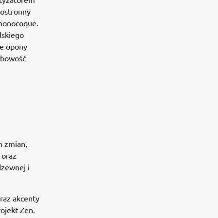
nostronny
 monocoque.
lskiego
we opony
sobowość
h zmian,
 oraz
dzewnej i
oraz akcenty
ojekt Zen.