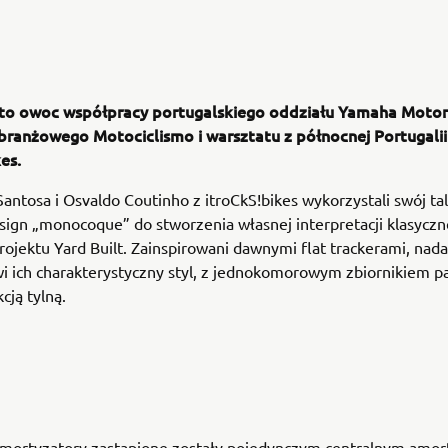
to owoc współpracy portugalskiego oddziału Yamaha Motor
ranżowego Motociclismo i warsztatu z północnej Portugalii
es.
antosa i Osvaldo Coutinho z itroCkS!bikes wykorzystali swój tal
sign „monocoque” do stworzenia własnej interpretacji klasycz
ojektu Yard Built. Zainspirowani dawnymi flat trackerami, nada
 ich charakterystyczny styl, z jednokomorowym zbiornikiem pa
kcją tylną.
amortyzatory zastąpione zostały pojedynczym centralnym amo