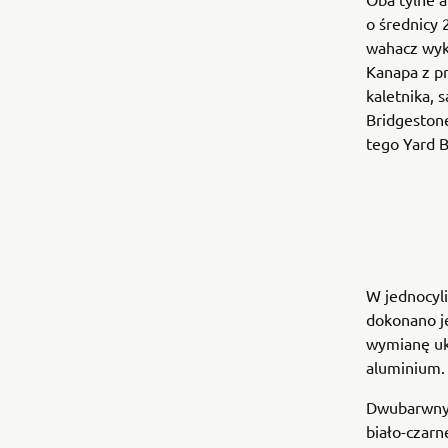
o średnicy
wahacz wyk
Kanapa z pr
kaletnika, 
Bridgeston
tego Yard B
W jednocyl
dokonano j
wymianę uk
aluminium
Dwubarwny l
biało-czarn