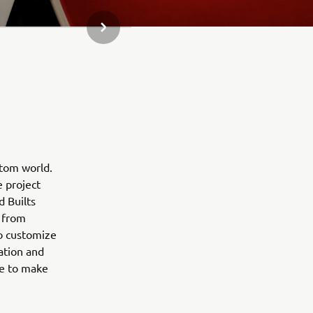
NASTĘPNY ELEMENT GALERII
stom world.
e project
d Builts
 from
to customize
ation and
ne to make