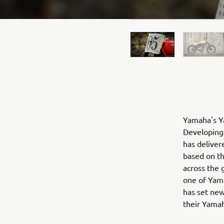
Yamaha's Ya
Developing 
has deliver
based on t
across the 
one of Yama
has set new
their Yama