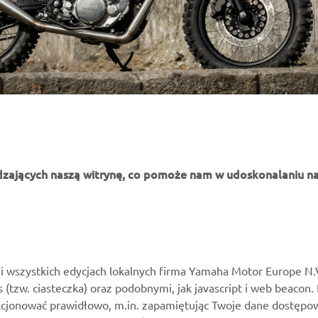
dzających naszą witrynę, co pomoże nam w udoskonalaniu na
WIĘCEJ YAMAHA
WSPARCIE
MyYamaha
Katalog części
i wszystkich edycjach lokalnych firma Yamaha Motor Europe N.
es (tzw. ciasteczka) oraz podobnymi, jak javascript i web beacon.
Yamaha Music
Zarezerwuj konserwację
kcjonować prawidłowo, m.in. zapamiętując Twoje dane dostępow
Yamaha Racing
Kontakt