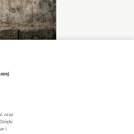
szej
NEWSLETTER
Bądź na bieżąco z informacjami o najnowszych ofertach,
V. oraz
wydarzeniach specjalnych, nowościach i nie tylko
 Dzięki
e i
SUBSKRYBUJ