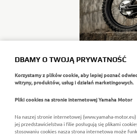
DBAMY O TWOJĄ PRYWATNOŚĆ
Korzystamy z plików cookie, aby lepiej poznać odwie
witryny, produktów, usług i działań marketingowych.
O FIRMIE
DLA BIZNESU
Pliki cookies na stronie internetowej Yamaha Motor
O nas
Systemy Yamaha eBike
Na naszej stronie internetowej (www.yamaha-motor.eu) 
jej przedstawicielstwa i filie posługują się plikami cooki
Aktualności
Służby mundurowe
stosowaniu cookies nasza strona internetowa może fun
Wydarzenia
Golf / Pojazdy