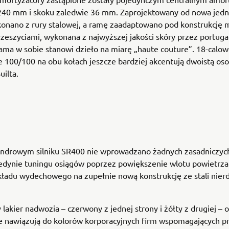
 240 mm i skoku zaledwie 36 mm. Zaprojektowany od nowa jed
onano z rury stalowej, a ramę zaadaptowano pod konstrukcję
zeszyciami, wykonana z najwyższej jakości skóry przez portuga
sama w sobie stanowi dzieło na miarę „haute couture”. 18-calo
e 100/100 na obu kołach jeszcze bardziej akcentują dwoistą o
uilta.
indrowym silniku SR400 nie wprowadzano żadnych zasadniczyc
edynie tuningu osiągów poprzez powiększenie wlotu powietrza
ładu wydechowego na zupełnie nową konstrukcję ze stali nier
.
akier nadwozia – czerwony z jednej strony i żółty z drugiej – 
e nawiązują do kolorów korporacyjnych firm wspomagających pr