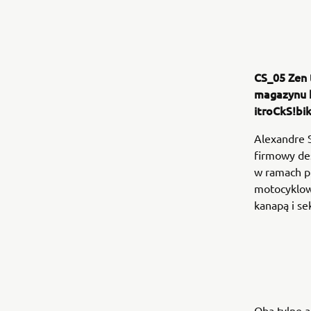
CS_05 Zen 
magazynu b
itroCkS!bik
Alexandre S
firmowy de
w ramach pr
motocyklowi
kanapą i se
Oba tylne 