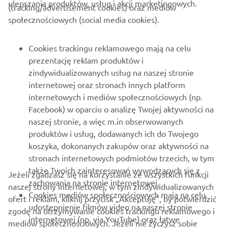
ulepszania produktów, usług i akcji marketingowych.
(tracking/advertisement cookies) oraz mediów
O FIRMIE
społecznościowych (social media cookies).
DLA BIZNESU
Cookies trackingu reklamowego mają na celu
prezentację reklam produktów i
WIĘCEJ YAMAHA
zindywidualizowanych usług na naszej stronie
internetowej oraz stronach innych platform
internetowych i mediów społecznościowych (np.
WSPARCIE
Facebook) w oparciu o analizę Twojej aktywności na
naszej stronie, a więc m.in obserwowanych
produktów i usług, dodawanych ich do Twojego
NEWSLETTER
koszyka, dokonanych zakupów oraz aktywności na
Bądź na bieżąco z informacjami o najnowszych ofertach,
stronach internetowych podmiotów trzecich, w tym
wydarzeniach specjalnych, nowościach i nie tylko
także Twoich zainteresowań wywodzących się z
Jeżeli zgadzasz się na korzystanie ze wszystkich funkcji
zachowania na stronie internetowej.
naszej strony internetowej, w tym zindywidualizowanych
Cookies mediów społecznościowych mają na celu
ofert i reklam, kliknij przycisk „Akceptuję”, by potwierdzić
udostepnienie filmów video na naszej stronie
zgodę na otrzymywanie cookies trackingu reklamowego i
SUBSKRYBUJ
internetowej (np. via YouTube) oraz łatwe
mediów społecznościowych. Jeżeli nie życzysz sobie