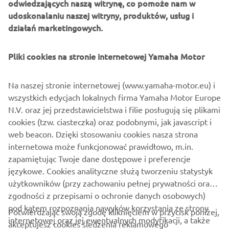
odwiedzających naszą witrynę, co pomoże nam w
udoskonalaniu naszej witryny, produktów, usług i
On to the performance side, I found that Öhlins only make
działań marketingowych.
cartridge kit for XSR900/MT09, and people tried to modify
race bike forks to work, which usually turns out shorter
Pliki cookies na stronie internetowej Yamaha Motor
than stock and changed the geometry, so I decide to
develop a triple clamp/bracket/spacer kit to use Öhlins
FF521 universal forks, and achieve the geometry identical
Na naszej stronie internetowej (www.yamaha-motor.eu) i
to stock, other pieces like shorter carbon fiber fender,
wszystkich edycjach lokalnych firma Yamaha Motor Europe
front number plate/headlight are also going to be
N.V. oraz jej przedstawicielstwa i filie posługują się plikami
available. For the accessories of course we like to use our
cookies (tzw. ciasteczka) oraz podobnymi, jak javascript i
usual supporter like BST Carbon Fiber wheels, SC Project
web beacon. Dzięki stosowaniu cookies nasza strona
exhausts, Beringer Brakes, and Pirelli Tires, but we do like
internetowa może funkcjonować prawidłowo, m.in.
to encourage people to explore different mix and
zapamiętując Twoje dane dostępowe i preferencje
matching parts with our kits.
językowe. Cookies analityczne służą tworzeniu statystyk
użytkowników (przy zachowaniu pełnej prywatności oraz
zgodności z przepisami o ochronie danych osobowych)
pod kątem rozpoznania nawyków korzystania ze strony
Potwierdzając swoją zgodę kliknięciem w przycisk poniżej,
internetowej oraz jej ewentualnych modyfikacji, a także
akceptujesz cookies śledzenia reklamowego