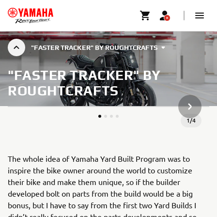
"FASTER TRACKER" BY ROUGHTCRAFTS
"FASTER TRACKER" BY
ROUGHTCRAFTS
NASTĘPN
1
/
4
The whole idea of Yamaha Yard Built Program was to
inspire the bike owner around the world to customize
their bike and make them unique, so if the builder
developed bolt on parts from the build would be a big
bonus, but I have to say from the first two Yard Builds I
didn’t really focused on the parts developments and so