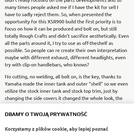
many times people asked me if I have the kit for sell I
have to sadly reject them. So, when presented the
opportunity for this XSR900 build the first priority is to
focus on how it can be produced and bolt on, but still
totally Rough Crafts and didn’t sacrifice aesthetically. Even
all the parts around it, I try to use as off-theshelf as
possible. So people can re create their own interpretation
maybe with different exhaust, different headlights, even
try with clip-on handlebars, who knows?
No cutting, no welding, all bolt on, is the key, thanks to
Yamaha made the inner tank and outer “shell” so we even
utilize the stock inner tank and stock top trim, just by
changing the side covers it changed the whole look, the
tracker inspired tail section/seat is all bolt on with 2 bolts
only, combined with our license plate bracket with
DBAMY O TWOJĄ PRYWATNOŚĆ
integrated taillight/turn signals we developed with KOSO,
and again, you can use stock double seat if you like to
Korzystamy z plików cookie, aby lepiej poznać
carry a passenger, the line still works with our tank covers.