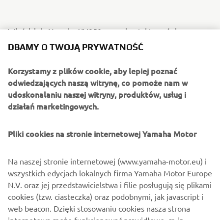
Właściciele Yamahy XV950 mogą kontaktować się
bezpośrednio z Deus Ex-Machina w celu zamówienia
DBAMY O TWOJĄ PRYWATNOŚĆ
wybranych elementów Yard Built lub też pójść na całość i
zamówić kompletny sidecar, by cieszyć się letnim słońcem
Korzystamy z plików cookie, aby lepiej poznać
bez ograniczeń.
odwiedzających naszą witrynę, co pomoże nam w
udoskonalaniu naszej witryny, produktów, usług i
Szczegóły znajdują się na stronie:
deuscustoms.com
działań marketingowych.
Pliki cookies na stronie internetowej Yamaha Motor
Na naszej stronie internetowej (www.yamaha-motor.eu) i
wszystkich edycjach lokalnych firma Yamaha Motor Europe
N.V. oraz jej przedstawicielstwa i filie posługują się plikami
cookies (tzw. ciasteczka) oraz podobnymi, jak javascript i
web beacon. Dzięki stosowaniu cookies nasza strona