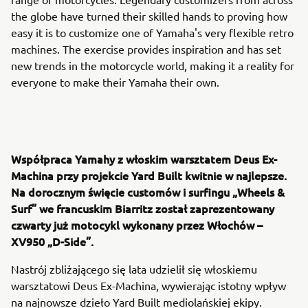
the globe have turned their skilled hands to proving how
easy it is to customize one of Yamaha's very flexible retro
machines. The exercise provides inspiration and has set
new trends in the motorcycle world, making it a reality for
everyone to make their Yamaha their own.
Współpraca Yamahy z włoskim warsztatem Deus Ex-
Machina przy projekcie Yard Built kwitnie w najlepsze.
Na dorocznym święcie customów i surfingu „Wheels &
Surf” we francuskim Biarritz został zaprezentowany
czwarty już motocykl wykonany przez Włochów –
XV950 „D-Side”.
Nastrój zbliżającego się lata udzielił się włoskiemu
warsztatowi Deus Ex-Machina, wywierając istotny wpływ
na najnowsze dzieło Yard Built mediolańskiej ekipy.