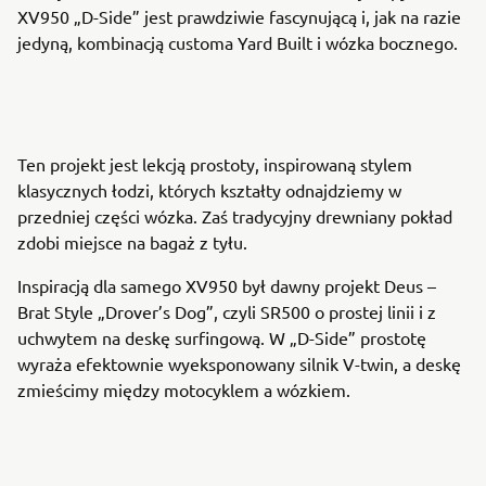
XV950 „D-Side” jest prawdziwie fascynującą i, jak na razie
jedyną, kombinacją customa Yard Built i wózka bocznego.
Ten projekt jest lekcją prostoty, inspirowaną stylem
klasycznych łodzi, których kształty odnajdziemy w
przedniej części wózka. Zaś tradycyjny drewniany pokład
zdobi miejsce na bagaż z tyłu.
Inspiracją dla samego XV950 był dawny projekt Deus –
Brat Style „Drover’s Dog”, czyli SR500 o prostej linii i z
uchwytem na deskę surfingową. W „D-Side” prostotę
wyraża efektownie wyeksponowany silnik V-twin, a deskę
zmieścimy między motocyklem a wózkiem.