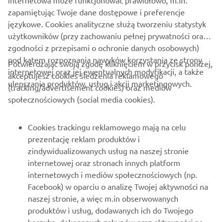
internetowa może funkcjonować prawidłowo, m.in.
zapamiętując Twoje dane dostępowe i preferencje
językowe. Cookies analityczne służą tworzeniu statystyk
użytkowników (przy zachowaniu pełnej prywatności oraz
zgodności z przepisami o ochronie danych osobowych)
pod kątem rozpoznania nawyków korzystania ze strony
Potwierdzając swoją zgodę kliknięciem w przycisk poniżej,
internetowej oraz jej ewentualnych modyfikacji, a także
akceptujesz cookies śledzenia reklamowego
ulepszania produktów, usług i akcji marketingowych.
(tracking/advertisement cookies) oraz mediów
O FIRMIE
społecznościowych (social media cookies).
DLA BIZNESU
Cookies trackingu reklamowego mają na celu
prezentację reklam produktów i
WIĘCEJ YAMAHA
zindywidualizowanych usług na naszej stronie
internetowej oraz stronach innych platform
internetowych i mediów społecznościowych (np.
WSPARCIE
Facebook) w oparciu o analizę Twojej aktywności na
naszej stronie, a więc m.in obserwowanych
produktów i usług, dodawanych ich do Twojego
NEWSLETTER