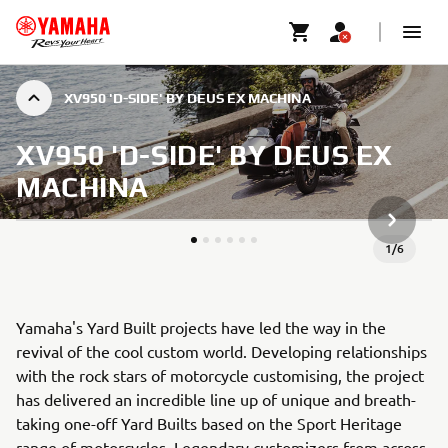
XV950 'D-SIDE' BY DEUS EX MACHINA
XV950 'D-SIDE' BY DEUS EX
MACHINA
NASTĘPN
1
/
6
Yamaha's Yard Built projects have led the way in the
revival of the cool custom world. Developing relationships
with the rock stars of motorcycle customising, the project
has delivered an incredible line up of unique and breath-
taking one-off Yard Builts based on the Sport Heritage
range of motorcycles. Legendary customizers from across