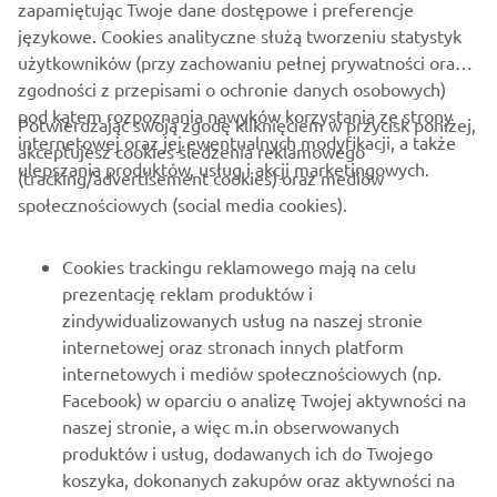
zapamiętując Twoje dane dostępowe i preferencje
językowe. Cookies analityczne służą tworzeniu statystyk
użytkowników (przy zachowaniu pełnej prywatności oraz
zgodności z przepisami o ochronie danych osobowych)
pod kątem rozpoznania nawyków korzystania ze strony
Potwierdzając swoją zgodę kliknięciem w przycisk poniżej,
internetowej oraz jej ewentualnych modyfikacji, a także
akceptujesz cookies śledzenia reklamowego
ulepszania produktów, usług i akcji marketingowych.
(tracking/advertisement cookies) oraz mediów
O FIRMIE
społecznościowych (social media cookies).
DLA BIZNESU
Cookies trackingu reklamowego mają na celu
prezentację reklam produktów i
WIĘCEJ YAMAHA
zindywidualizowanych usług na naszej stronie
internetowej oraz stronach innych platform
internetowych i mediów społecznościowych (np.
WSPARCIE
Facebook) w oparciu o analizę Twojej aktywności na
naszej stronie, a więc m.in obserwowanych
produktów i usług, dodawanych ich do Twojego
NEWSLETTER
koszyka, dokonanych zakupów oraz aktywności na