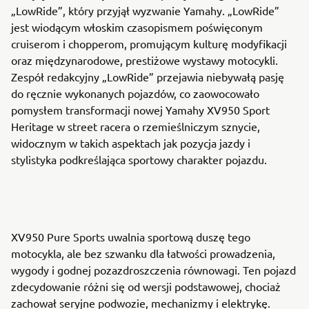
„LowRide”, który przyjął wyzwanie Yamahy. „LowRide”
jest wiodącym włoskim czasopismem poświęconym
cruiserom i chopperom, promującym kulturę modyfikacji
oraz międzynarodowe, prestiżowe wystawy motocykli.
Zespół redakcyjny „LowRide” przejawia niebywałą pasję
do ręcznie wykonanych pojazdów, co zaowocowało
pomysłem transformacji nowej Yamahy XV950 Sport
Heritage w street racera o rzemieślniczym sznycie,
widocznym w takich aspektach jak pozycja jazdy i
stylistyka podkreślająca sportowy charakter pojazdu.
XV950 Pure Sports uwalnia sportową duszę tego
motocykla, ale bez szwanku dla łatwości prowadzenia,
wygody i godnej pozazdroszczenia równowagi. Ten pojazd
zdecydowanie różni się od wersji podstawowej, chociaż
zachował seryjne podwozie, mechanizmy i elektrykę.