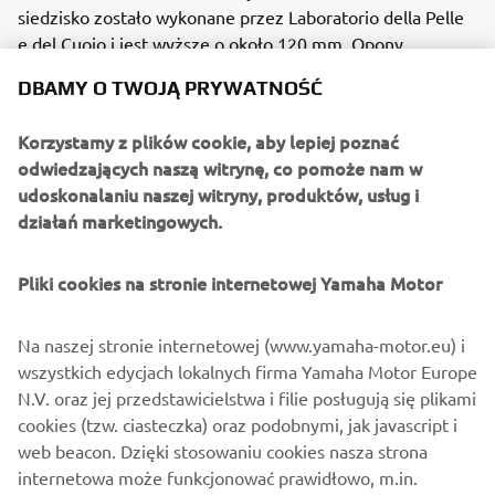
siedzisko zostało wykonane przez Laboratorio della Pelle
e del Cuoio i jest wyższe o około 120 mm. Opony,
obręcze, system ABS, widelec, rama, mechanizmy i cała
DBAMY O TWOJĄ PRYWATNOŚĆ
elektryka także są w pełni standardowe. Jedynym
ustępstwem w sferze dźwięku jest rura wydechowa typu
Korzystamy z plików cookie, aby lepiej poznać
2-w-1, specjalnie zaprojektowana przez HP Corse;
odwiedzających naszą witrynę, co pomoże nam w
końcówka w kształcie trapezu jest bardziej kompaktowa i
udoskonalaniu naszej witryny, produktów, usług i
lżejsza od oryginalnej.
działań marketingowych.
Pliki cookies na stronie internetowej Yamaha Motor
Na naszej stronie internetowej (www.yamaha-motor.eu) i
wszystkich edycjach lokalnych firma Yamaha Motor Europe
N.V. oraz jej przedstawicielstwa i filie posługują się plikami
cookies (tzw. ciasteczka) oraz podobnymi, jak javascript i
web beacon. Dzięki stosowaniu cookies nasza strona
internetowa może funkcjonować prawidłowo, m.in.