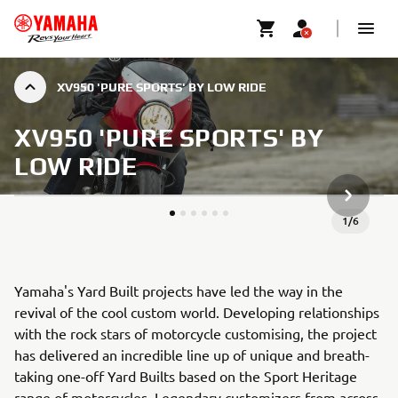
XV950 'PURE SPORTS' BY LOW RIDE
XV950 'PURE SPORTS' BY
LOW RIDE
NASTĘPN
1
/
6
Yamaha's Yard Built projects have led the way in the
revival of the cool custom world. Developing relationships
with the rock stars of motorcycle customising, the project
has delivered an incredible line up of unique and breath-
taking one-off Yard Builts based on the Sport Heritage
range of motorcycles. Legendary customizers from across