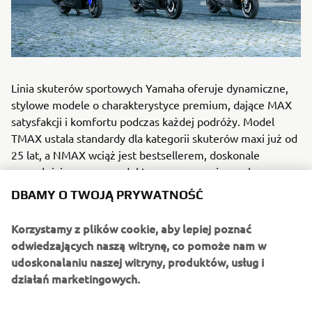
Linia skuterów sportowych Yamaha oferuje dynamiczne,
stylowe modele o charakterystyce premium, dające MAX
satysfakcji i komfortu podczas każdej podróży. Model
TMAX ustala standardy dla kategorii skuterów maxi już od
DBAMY O TWOJĄ PRYWATNOŚĆ
25 lat, a NMAX wciąż jest bestsellerem, doskonale
uzupełniając gamę produktową wraz z uniwersalnym
Korzystamy z plików cookie, aby lepiej poznać
skuterem XMAX. Wszystkie modele TMAX, XMAX i NMAX
odwiedzających naszą witrynę, co pomoże nam w
na rok 2026 dostępne są w inspirowanym wyścigami
udoskonalaniu naszej witryny, produktów, usług i
kolorze Icon Blue, który podkreśla ich dynamiczny i
działań marketingowych.
sportowy charakter, a modele w opcji Tech MAX i Tech
MAX+ występują w ekskluzywnym malowaniu Crystal
Graphite. Nowy model NMAX 155 Tech MAX jest
Pliki cookies na stronie internetowej Yamaha Motor
wyposażony w innowacyjną technologię YECVT (Yamaha
Electric Continuously Variable Transmission), która