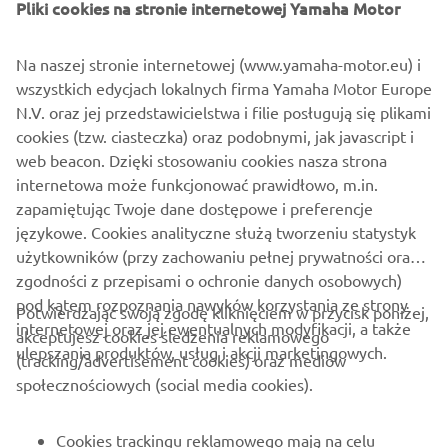
Na naszej stronie internetowej (www.yamaha-motor.eu) i
dostarcza kierowcy ekscytujących, nowych doznań. YECVT
wszystkich edycjach lokalnych firma Yamaha Motor Europe
pozwala wybrać jeden z dwóch trybów pracy silnika –
N.V. oraz jej przedstawicielstwa i filie posługują się plikami
„Sport” lub „Town” a także oferuje nową funkcję
cookies (tzw. ciasteczka) oraz podobnymi, jak javascript i
„Downshift”, wzmacniającą przyspieszenie i hamowanie
web beacon. Dzięki stosowaniu cookies nasza strona
silnikiem.
internetowa może funkcjonować prawidłowo, m.in.
zapamiętując Twoje dane dostępowe i preferencje
DISCOVER MORE
językowe. Cookies analityczne służą tworzeniu statystyk
użytkowników (przy zachowaniu pełnej prywatności oraz
zgodności z przepisami o ochronie danych osobowych)
pod kątem rozpoznania nawyków korzystania ze strony
Potwierdzając swoją zgodę kliknięciem w przycisk poniżej,
internetowej oraz jej ewentualnych modyfikacji, a także
akceptujesz cookies śledzenia reklamowego
ulepszania produktów, usług i akcji marketingowych.
(tracking/advertisement cookies) oraz mediów
O FIRMIE
społecznościowych (social media cookies).
DLA BIZNESU
Cookies trackingu reklamowego mają na celu
prezentację reklam produktów i
WIĘCEJ YAMAHA
zindywidualizowanych usług na naszej stronie