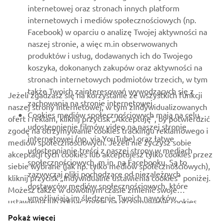
internetowej oraz stronach innych platform
internetowych i mediów społecznościowych (np.
WSPARCIE
Facebook) w oparciu o analizę Twojej aktywności na
naszej stronie, a więc m.in obserwowanych
produktów i usług, dodawanych ich do Twojego
NEWSLETTER
koszyka, dokonanych zakupów oraz aktywności na
Bądź na bieżąco z informacjami o najnowszych ofertach,
stronach internetowych podmiotów trzecich, w tym
wydarzeniach specjalnych, nowościach i nie tylko
także Twoich zainteresowań wywodzących się z
Jeżeli zgadzasz się na korzystanie ze wszystkich funkcji
zachowania na stronie internetowej.
naszej strony internetowej, w tym zindywidualizowanych
Cookies mediów społecznościowych mają na celu
ofert i reklam, kliknij przycisk „Akceptuję”, by potwierdzić
udostepnienie filmów video na naszej stronie
zgodę na otrzymywanie cookies trackingu reklamowego i
SUBSKRYBUJ
internetowej (np. via YouTube) oraz łatwe
mediów społecznościowych. Jeżeli nie życzysz sobie
udostepnianie treści z naszej strony w mediach
akceptacji tych cookies lub akceptujesz tylko cookies przez
społecznościowych, m.in. na Facebooku. Są to
Przeczytaj naszą Politykę prywatności, aby dowiedzieć się, jak
siebie wybrane (jak np. tylko mediów społecznościowych),
zazwyczaj pliki pochodzące od niezależnych
przetwarzamy Twoje dane osobowe:
Polityka Prywatności
kliknij przycisk „Indywidualne ustawienia cookies” poniżej.
dostawców mediów społecznościowych, które
Możesz także w dowolnym czasie zmienić swoje
umożliwiają im śledzenie Twoich nawyków
Poland (Polish)
ustawienia lub cofnąć zgodę na otrzymywanie cookies,
przeglądania stron internetowych pod kątem ich
korzystając z linku „
Polityka Cookie
”. Prosimy o
Pokaż więcej