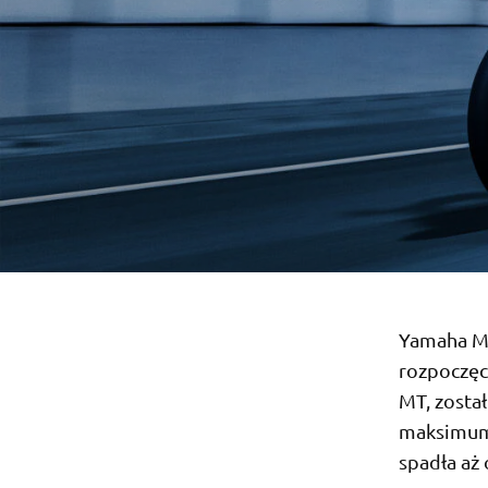
Yamaha MT
rozpoczęc
MT, zosta
maksimum
spadła aż 