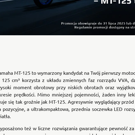
amaha MT-125 to wymarzony kandydat na Twój pierwszy motocyk
 125 cm³ korzysta z układu zmiennych faz rozrządu VVA, d
ysoki moment obrotowy przy niskich obrotach oraz wyjątko
resie prędkości. Mimo mniejszej pojemności, żaden inny lek
uje się tak groźnie jak MT-125. Agresywnie wyglądający przód
a pozycyjne, a ultrakompaktowa, przednia soczewka LED rozsy
atła.
yposażono też w liczne rozwiązania gwarantujące pewność za 