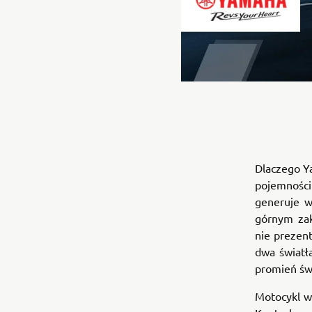
Dlaczego Y
pojemności
generuje w
górnym zak
nie prezent
dwa światł
promień świ
Motocykl w