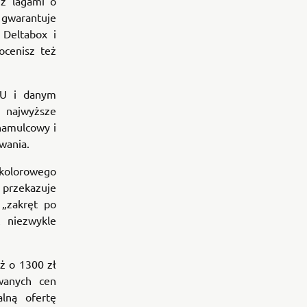
z lagami o
gwarantuje
 Deltabox i
ocenisz też
CU i danym
najwyższe
hamulcowy i
wania.
 kolorowego
 przekazuje
 „zakręt po
 niezwykle
ż o 1300 zł
wanych cen
lną ofertę