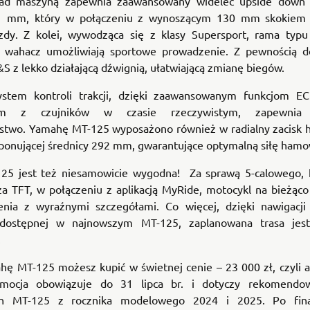
nad maszyną zapewnia zaawansowany widelec upside down 
41 mm, który w połączeniu z wynoszącym 130 mm skokiem 
zdy. Z kolei, wywodząca się z klasy Supersport, rama typu
 wahacz umożliwiają sportowe prowadzenie. Z pewnością d
S z lekko działającą dźwignią, ułatwiającą zmianę biegów.
ystem kontroli trakcji, dzięki zaawansowanym funkcjom E
nym z czujników w czasie rzeczywistym, zapewnia 
stwo. Yamahę MT-125 wyposażono również w radialny zacisk 
mponującej średnicy 292 mm, gwarantujące optymalną siłę hamo
25 jest też niesamowicie wygodna! Za sprawą 5-calowego,
za TFT, w połączeniu z aplikacją MyRide, motocykl na bieżąco
nia z wyraźnymi szczegółami. Co więcej, dzięki nawigacji
, dostępnej w najnowszym MT-125, zaplanowana trasa jest
.
hę MT-125 możesz kupić w świetnej cenie – 23 000 zł, czyli a
romocja obowiązuje do 31 lipca br. i dotyczy rekomendo
ych MT-125 z rocznika modelowego 2024 i 2025. Po fina