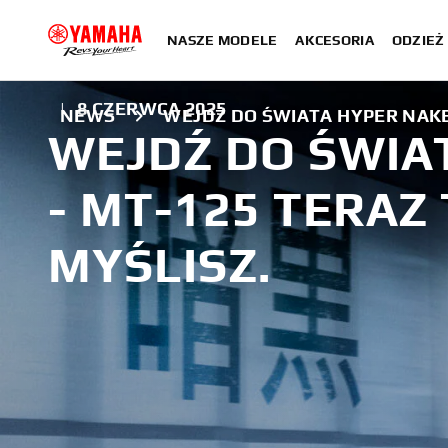
NASZE MODELE
AKCESORIA
ODZIEŻ 
|
8 CZERWCA 2025
NEWS
WEJDŹ DO ŚWIATA HYPER NAKED
WEJDŹ DO ŚWIA
- MT-125 TERAZ 
MYŚLISZ.