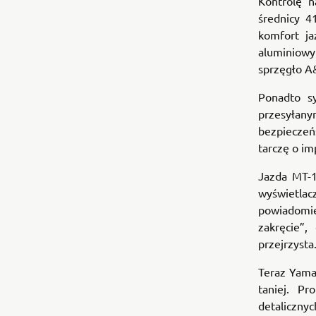
Kontrolę 
średnicy 
komfort ja
aluminiowy
sprzęgło A&
Ponadto s
przesyła
bezpieczeń
tarczę o i
Jazda MT-1
wyświetlac
powiadomie
zakręcie”
przejrzysta
Teraz Yama
taniej. P
detaliczn