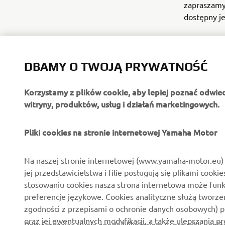
zapraszam
dostępny j
DBAMY O TWOJĄ PRYWATNOŚĆ
Korzystamy z plików cookie, aby lepiej poznać odwie
witryny, produktów, usług i działań marketingowych.
O FIRMIE
DLA BIZNESU
Pliki cookies na stronie internetowej Yamaha Motor
O nas
Systemy Yamaha eBike
Na naszej stronie internetowej (www.yamaha-motor.eu) 
jej przedstawicielstwa i filie posługują się plikami cooki
Aktualności
Służby mundurowe
stosowaniu cookies nasza strona internetowa może fun
Wydarzenia
Golf / Pojazdy
preferencje językowe. Cookies analityczne służą tworze
funkcjonalne
zgodności z przepisami o ochronie danych osobowych) 
Polska strona prasowa
oraz jej ewentualnych modyfikacji, a także ulepszania p
Ratownictwo
Potwierdzając swoją zgodę kliknięciem w przycisk poniż