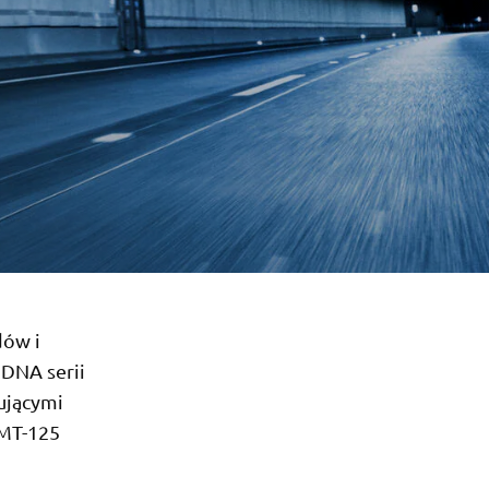
dów i
 DNA serii
ującymi
MT-125