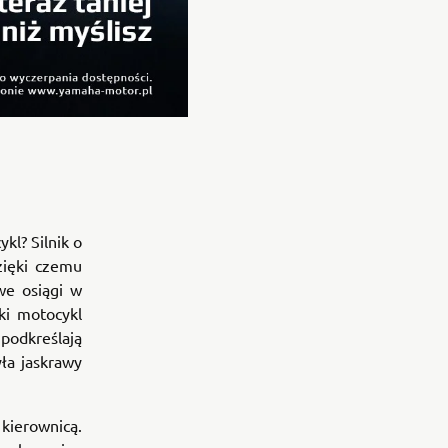
l? Silnik o
zięki czemu
we osiągi w
ki motocykl
 podkreślają
ła jaskrawy
kierownicą.