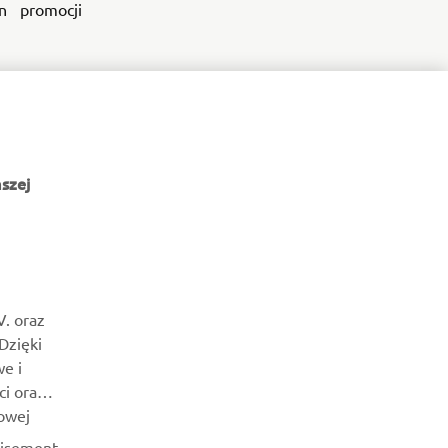
n promocji
szej
NEWSLETTER
Bądź na bieżąco z informacjami o najnowszych ofertach,
V. oraz
wydarzeniach specjalnych, nowościach i nie tylko
 Dzięki
e i
SUBSKRYBUJ
ci oraz
owej
Przeczytaj naszą Politykę prywatności, aby dowiedzieć się, jak
tisement