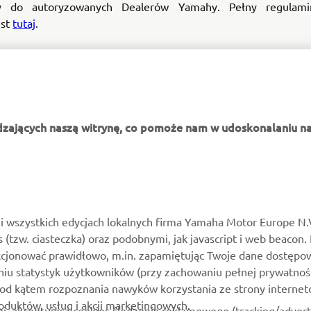
y do autoryzowanych Dealerów Yamahy. Pełny regulami
est
tutaj
.
dzających naszą witrynę, co pomoże nam w udoskonalaniu na
WIĘCEJ YAMAHA
WSPARCIE
MyYamaha
Katalog części
i wszystkich edycjach lokalnych firma Yamaha Motor Europe N.
es (tzw. ciasteczka) oraz podobnymi, jak javascript i web beacon.
Yamaha Music
Zarezerwuj konserwację
kcjonować prawidłowo, m.in. zapamiętując Twoje dane dostępow
Yamaha Racing
Kontakt
niu statystyk użytkowników (przy zachowaniu pełnej prywatnoś
pod kątem rozpoznania nawyków korzystania ze strony internet
Yamaha Motor Global
Mapa dealerów
roduktów, usług i akcji marketingowych.
ej, akceptujesz cookies śledzenia reklamowego (tracking/adver