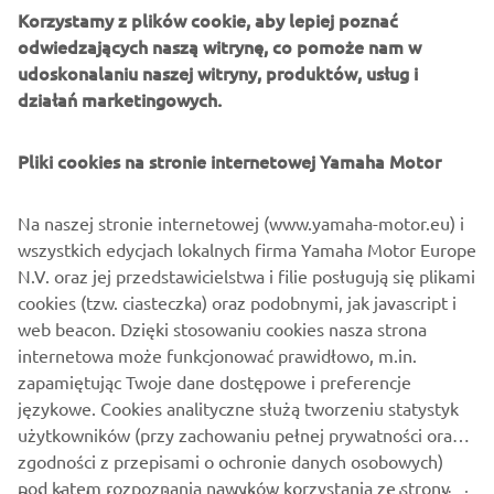
Wszystkie modele komercyjne posiadają system
Korzystamy z plików cookie, aby lepiej poznać
cyfrowego sterowania DEC w standardzie, który zapewnia
odwiedzających naszą witrynę, co pomoże nam w
gładką i precyzyjną obsługę, zmniejszając zmęczenie
udoskonalaniu naszej witryny, produktów, usług i
operatora. Kompatybilność z systemami cyfrowymi – w
działań marketingowych.
tym Helm Master® EX – pozwala na elastyczne
dostosowanie origowania.
Pliki cookies na stronie internetowej Yamaha Motor
Zaprojektowane z myślą o użytkowaniu w wymagających
warunkach, gama modelowa skupia się na wytrzymałości,
Na naszej stronie internetowej (www.yamaha-motor.eu) i
odporności na korozję i łatwości utrzymania, redukując
wszystkich edycjach lokalnych firma Yamaha Motor Europe
downtime i sprawiając, że jednostki wodne mogą
N.V. oraz jej przedstawicielstwa i filie posługują się plikami
pracować dłużej.
cookies (tzw. ciasteczka) oraz podobnymi, jak javascript i
web beacon. Dzięki stosowaniu cookies nasza strona
internetowa może funkcjonować prawidłowo, m.in.
zapamiętując Twoje dane dostępowe i preferencje
ODKRYJ GAMĘ COMMERCIAL
językowe. Cookies analityczne służą tworzeniu statystyk
użytkowników (przy zachowaniu pełnej prywatności oraz
zgodności z przepisami o ochronie danych osobowych)
pod kątem rozpoznania nawyków korzystania ze strony