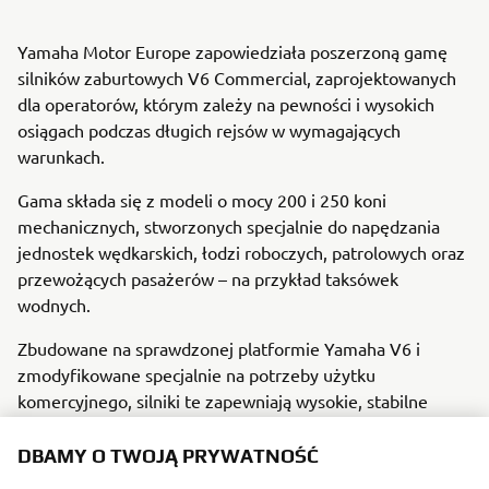
Yamaha Motor Europe zapowiedziała poszerzoną gamę
silników zaburtowych V6 Commercial, zaprojektowanych
dla operatorów, którym zależy na pewności i wysokich
osiągach podczas długich rejsów w wymagających
warunkach.
Gama składa się z modeli o mocy 200 i 250 koni
mechanicznych, stworzonych specjalnie do napędzania
jednostek wędkarskich, łodzi roboczych, patrolowych oraz
przewożących pasażerów – na przykład taksówek
wodnych.
Zbudowane na sprawdzonej platformie Yamaha V6 i
zmodyfikowane specjalnie na potrzeby użytku
komercyjnego, silniki te zapewniają wysokie, stabilne
osiągi nawet pod dużym obciążeniem i w trakcie długiego
użytkowania.
DBAMY O TWOJĄ PRYWATNOŚĆ