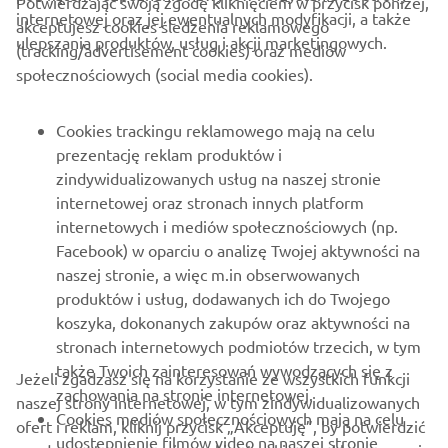
Potwierdzając swoją zgodę kliknięciem w przycisk poniżej,
internetowej oraz jej ewentualnych modyfikacji, a także
akceptujesz cookies śledzenia reklamowego
ulepszania produktów, usług i akcji marketingowych.
(tracking/advertisement cookies) oraz mediów
O FIRMIE
społecznościowych (social media cookies).
DLA BIZNESU
Cookies trackingu reklamowego mają na celu
prezentację reklam produktów i
WIĘCEJ YAMAHA
zindywidualizowanych usług na naszej stronie
internetowej oraz stronach innych platform
internetowych i mediów społecznościowych (np.
WSPARCIE
Facebook) w oparciu o analizę Twojej aktywności na
naszej stronie, a więc m.in obserwowanych
produktów i usług, dodawanych ich do Twojego
NEWSLETTER
koszyka, dokonanych zakupów oraz aktywności na
Bądź na bieżąco z informacjami o najnowszych ofertach,
stronach internetowych podmiotów trzecich, w tym
wydarzeniach specjalnych, nowościach i nie tylko
także Twoich zainteresowań wywodzących się z
Jeżeli zgadzasz się na korzystanie ze wszystkich funkcji
zachowania na stronie internetowej.
naszej strony internetowej, w tym zindywidualizowanych
Cookies mediów społecznościowych mają na celu
ofert i reklam, kliknij przycisk „Akceptuję”, by potwierdzić
udostepnienie filmów video na naszej stronie