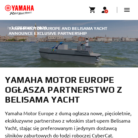
|
3 CZERWCA 2026
YAMAHA MOTOR EUROPE AND BELISAMA YACHT
ANNOUNCE EXCLUSIVE PARTNERSHIP
YAMAHA MOTOR EUROPE
OGŁASZA PARTNERSTWO Z
BELISAMA YACHT
Yamaha Motor Europe z dumą ogłasza nowe, pięcioletnie,
ekskluzywne partnerstwo z włoskim start-upem Belisama
Yacht, stając się preferowanym i jedynym dostawcą
silników zaburtowych do łodzi roboczej CyberCat.