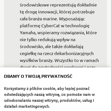
środowiskowe reprezentują dokładnie 
tę drogę innowacji, której potrzebuje 
cała branża marine. Wyposażając 
platformę CyberCat w technologię 
Yamaha, wspieramy rozwiązania, które 
nie tylko redukują wpływ na 
środowisko, ale także dokładają 
cegiełkę na rzecz dekarbonizacyjnych 
wysiłków branży. Wszystko to w ramach 
drogi do neutralności węglowej i przy 
jednoczesnym wejściu na nowe 
DBAMY O TWOJĄ PRYWATNOŚĆ
poziomy wydajności, adaptacyjności i 
Korzystamy z plików cookie, aby lepiej poznać
osiągów w profesjonalnych 
odwiedzających naszą witrynę, co pomoże nam w
zastosowaniach morskich.

udoskonalaniu naszej witryny, produktów, usług i
działań marketingowych.