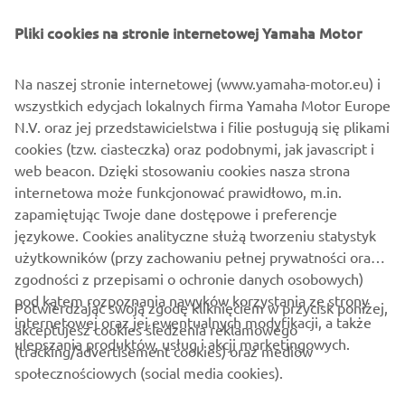
— Fabrice Lacoume, Marine Director w 
Yamaha Motor Europe
Pliki cookies na stronie internetowej Yamaha Motor
Na naszej stronie internetowej (www.yamaha-motor.eu) i
wszystkich edycjach lokalnych firma Yamaha Motor Europe
Ta umowa jest czymś więcej niż kontraktem na dostawę
N.V. oraz jej przedstawicielstwa i filie posługują się plikami
rozwiązań technologicznych. Odzwierciedla ona wspólne
cookies (tzw. ciasteczka) oraz podobnymi, jak javascript i
zobowiązanie do kreowania zrównoważonej przyszłości w
web beacon. Dzięki stosowaniu cookies nasza strona
branży mobilności morskiej
internetowa może funkcjonować prawidłowo, m.in.
zapamiętując Twoje dane dostępowe i preferencje
ODKRYJ BELISAMA
językowe. Cookies analityczne służą tworzeniu statystyk
użytkowników (przy zachowaniu pełnej prywatności oraz
zgodności z przepisami o ochronie danych osobowych)
pod kątem rozpoznania nawyków korzystania ze strony
Potwierdzając swoją zgodę kliknięciem w przycisk poniżej,
internetowej oraz jej ewentualnych modyfikacji, a także
akceptujesz cookies śledzenia reklamowego
ulepszania produktów, usług i akcji marketingowych.
(tracking/advertisement cookies) oraz mediów
O FIRMIE
społecznościowych (social media cookies).