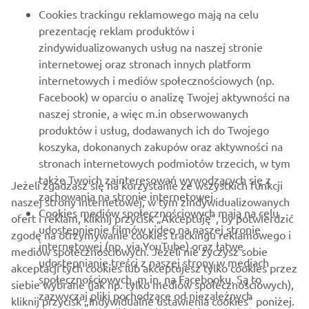
DLA BIZNESU
Cookies trackingu reklamowego mają na celu
prezentację reklam produktów i
WIĘCEJ YAMAHA
zindywidualizowanych usług na naszej stronie
internetowej oraz stronach innych platform
internetowych i mediów społecznościowych (np.
WSPARCIE
Facebook) w oparciu o analizę Twojej aktywności na
naszej stronie, a więc m.in obserwowanych
produktów i usług, dodawanych ich do Twojego
NEWSLETTER
koszyka, dokonanych zakupów oraz aktywności na
Bądź na bieżąco z informacjami o najnowszych ofertach,
stronach internetowych podmiotów trzecich, w tym
wydarzeniach specjalnych, nowościach i nie tylko
także Twoich zainteresowań wywodzących się z
Jeżeli zgadzasz się na korzystanie ze wszystkich funkcji
zachowania na stronie internetowej.
naszej strony internetowej, w tym zindywidualizowanych
Cookies mediów społecznościowych mają na celu
ofert i reklam, kliknij przycisk „Akceptuję”, by potwierdzić
udostepnienie filmów video na naszej stronie
zgodę na otrzymywanie cookies trackingu reklamowego i
SUBSKRYBUJ
internetowej (np. via YouTube) oraz łatwe
mediów społecznościowych. Jeżeli nie życzysz sobie
udostepnianie treści z naszej strony w mediach
akceptacji tych cookies lub akceptujesz tylko cookies przez
społecznościowych, m.in. na Facebooku. Są to
Przeczytaj naszą Politykę prywatności, aby dowiedzieć się, jak
siebie wybrane (jak np. tylko mediów społecznościowych),
zazwyczaj pliki pochodzące od niezależnych
przetwarzamy Twoje dane osobowe:
Polityka Prywatności
kliknij przycisk „Indywidualne ustawienia cookies” poniżej.