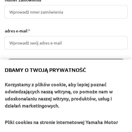
adres e-mail
ODZYSKAJ ZAMÓWIENIE
DBAMY O TWOJĄ PRYWATNOŚĆ
Korzystamy z plików cookie, aby lepiej poznać
POLITYKA ANULOWANIA
odwiedzających naszą witrynę, co pomoże nam w
udoskonalaniu naszej witryny, produktów, usług i
Zamówienia można anulować w ciągu 14 dni od złożenia
działań marketingowych.
bez podania przyczyny. Możesz złożyć wniosek o
anulowanie, wypełniając formularz online. W formularzu
Pliki cookies na stronie internetowej Yamaha Motor
należy podać imię i nazwisko klienta, adres e-mail oraz
numer zamówienia. Dane te znajdują się w potwierdzeniu