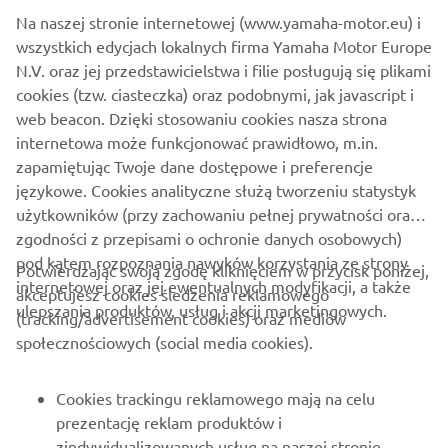
zamówienia e-mail oraz na fakturze. Jeśli zamówienie
Na naszej stronie internetowej (www.yamaha-motor.eu) i
zostało już wysłane w momencie zgłoszenia anulowania,
wszystkich edycjach lokalnych firma Yamaha Motor Europe
należy postępować zgodnie z procedurą zwrotu,
N.V. oraz jej przedstawicielstwa i filie posługują się plikami
wypełniając formularz zwrotu online, a zamówione
cookies (tzw. ciasteczka) oraz podobnymi, jak javascript i
produkty muszą zostać zwrócone w oryginalnym,
web beacon. Dzięki stosowaniu cookies nasza strona
nieużywanym stanie i w oryginalnym opakowaniu w ciągu
internetowa może funkcjonować prawidłowo, m.in.
30 dni od otrzymania towaru. Więcej informacji można
zapamiętując Twoje dane dostępowe i preferencje
znaleźć w
Regulaminie sklepu internetowego
.
językowe. Cookies analityczne służą tworzeniu statystyk
użytkowników (przy zachowaniu pełnej prywatności oraz
zgodności z przepisami o ochronie danych osobowych)
pod kątem rozpoznania nawyków korzystania ze strony
Potwierdzając swoją zgodę kliknięciem w przycisk poniżej,
internetowej oraz jej ewentualnych modyfikacji, a także
akceptujesz cookies śledzenia reklamowego
ulepszania produktów, usług i akcji marketingowych.
(tracking/advertisement cookies) oraz mediów
O FIRMIE
społecznościowych (social media cookies).
DLA BIZNESU
Cookies trackingu reklamowego mają na celu
prezentację reklam produktów i
WIĘCEJ YAMAHA
zindywidualizowanych usług na naszej stronie