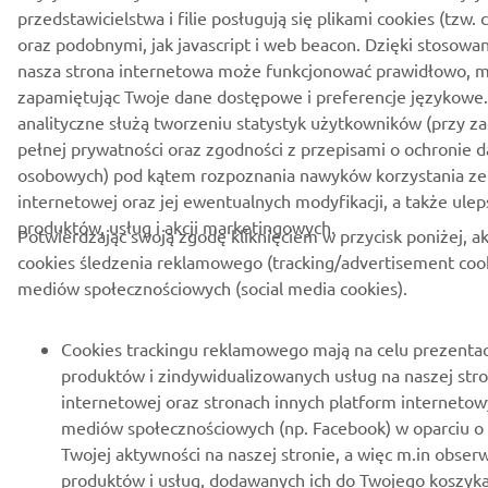
przedstawicielstwa i filie posługują się plikami cookies (tzw. 
oraz podobnymi, jak javascript i web beacon. Dzięki stosowan
nasza strona internetowa może funkcjonować prawidłowo, m
zapamiętując Twoje dane dostępowe i preferencje językowe.
analityczne służą tworzeniu statystyk użytkowników (przy z
pełnej prywatności oraz zgodności z przepisami o ochronie 
osobowych) pod kątem rozpoznania nawyków korzystania ze
internetowej oraz jej ewentualnych modyfikacji, a także ulep
produktów, usług i akcji marketingowych.
Potwierdzając swoją zgodę kliknięciem w przycisk poniżej, a
cookies śledzenia reklamowego (tracking/advertisement cook
mediów społecznościowych (social media cookies).
Cookies trackingu reklamowego mają na celu prezenta
produktów i zindywidualizowanych usług na naszej stro
internetowej oraz stronach innych platform internetow
mediów społecznościowych (np. Facebook) w oparciu o 
Twojej aktywności na naszej stronie, a więc m.in obse
produktów i usług, dodawanych ich do Twojego koszyka