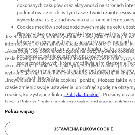
dokonanych zakupów oraz aktywności na stronach int
podmiotów trzecich, w tym także Twoich zainteresowa
wywodzących się z zachowania na stronie internetowej
Cookies mediów społecznościowych mają na celu udos
filmów video na naszej stronie internetowej (np. via Y
Jeżeli zgadzasz się na korzystanie ze wszystkich funkcji nasz
łatwe udostepnianie treści z naszej strony w mediach
internetowej, w tym zindywidualizowanych ofert i reklam, kli
społecznościowych, m.in. na Facebooku. Są to zazwyczaj
„Akceptuję”, by potwierdzić zgodę na otrzymywanie cookies 
pochodzące od niezależnych dostawców mediów
reklamowego i mediów społecznościowych. Jeżeli nie życzys
społecznościowych, które umożliwiają im śledzenie Tw
akceptacji tych cookies lub akceptujesz tylko cookies przez s
nawyków przeglądania stron internetowych pod kątem 
wybrane (jak np. tylko mediów społecznościowych), kliknij pr
własnych korzyści.
„Indywidualne ustawienia cookies” poniżej. Możesz także 
czasie zmienić swoje ustawienia lub cofnąć zgodę na otrzy
cookies, korzystając z linku „
Polityka Cookie
”. Prosimy o zap
treścią Polityki Cookie w zakresie wykorzystywania plików c
Yamaha Motor Europe N.V.
Pokaż więcej
USTAWIENIA PLIKÓW COOKIE