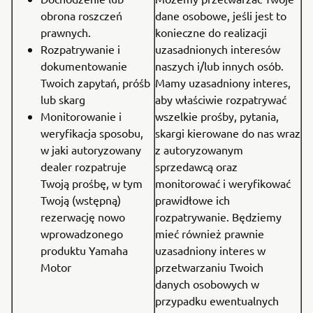
obrona roszczeń
dane osobowe, jeśli jest to
prawnych.
konieczne do realizacji
Rozpatrywanie i
uzasadnionych interesów
dokumentowanie
naszych i/lub innych osób.
Twoich zapytań, próśb
Mamy uzasadniony interes,
lub skarg
aby właściwie rozpatrywać
Monitorowanie i
wszelkie prośby, pytania,
weryfikacja sposobu,
skargi kierowane do nas wraz
w jaki autoryzowany
z autoryzowanym
dealer rozpatruje
sprzedawcą oraz
Twoją prośbę, w tym
monitorować i weryfikować
Twoją (wstępną)
prawidłowe ich
rezerwację nowo
rozpatrywanie. Będziemy
wprowadzonego
mieć również prawnie
produktu Yamaha
uzasadniony interes w
Motor
przetwarzaniu Twoich
danych osobowych w
przypadku ewentualnych