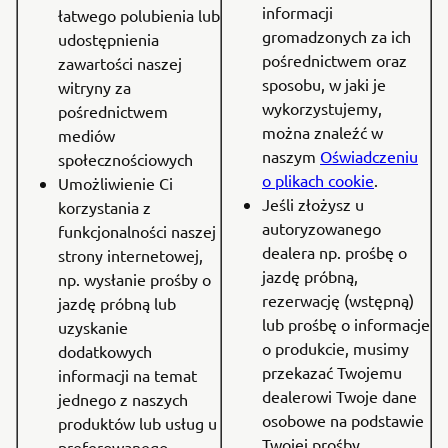
informacji
łatwego polubienia lub
gromadzonych za ich
udostępnienia
pośrednictwem oraz
zawartości naszej
sposobu, w jaki je
witryny za
wykorzystujemy,
pośrednictwem
można znaleźć w
mediów
naszym
Oświadczeniu
społecznościowych
o plikach cookie
.
Umożliwienie Ci
Jeśli złożysz u
korzystania z
autoryzowanego
funkcjonalności naszej
dealera np. prośbę o
strony internetowej,
jazdę próbną,
np. wysłanie prośby o
rezerwację (wstępną)
jazdę próbną lub
lub prośbę o informacje
uzyskanie
o produkcie, musimy
dodatkowych
przekazać Twojemu
informacji na temat
dealerowi Twoje dane
jednego z naszych
osobowe na podstawie
produktów lub usług u
Twojej prośby.
preferowanego