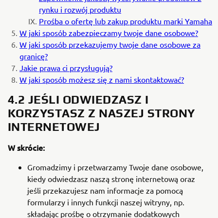
rynku i rozwój produktu
Prośba o ofertę lub zakup produktu marki Yamaha
W jaki sposób zabezpieczamy twoje dane osobowe?
W jaki sposób przekazujemy twoje dane osobowe za
granicę?
Jakie prawa ci przysługują?
W jaki sposób możesz się z nami skontaktować?
4.2 JEŚLI ODWIEDZASZ I
KORZYSTASZ Z NASZEJ STRONY
INTERNETOWEJ
W skrócie:
Gromadzimy i przetwarzamy Twoje dane osobowe,
kiedy odwiedzasz naszą stronę internetową oraz
jeśli przekazujesz nam informacje za pomocą
formularzy i innych funkcji naszej witryny, np.
składając prośbę o otrzymanie dodatkowych