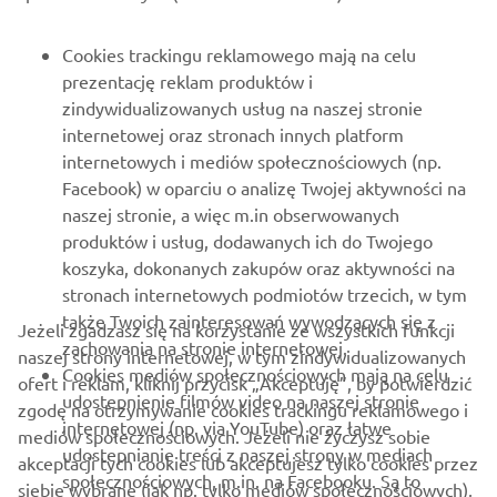
Cookies trackingu reklamowego mają na celu
prezentację reklam produktów i
zindywidualizowanych usług na naszej stronie
internetowej oraz stronach innych platform
internetowych i mediów społecznościowych (np.
Facebook) w oparciu o analizę Twojej aktywności na
naszej stronie, a więc m.in obserwowanych
produktów i usług, dodawanych ich do Twojego
koszyka, dokonanych zakupów oraz aktywności na
stronach internetowych podmiotów trzecich, w tym
także Twoich zainteresowań wywodzących się z
Jeżeli zgadzasz się na korzystanie ze wszystkich funkcji
zachowania na stronie internetowej.
naszej strony internetowej, w tym zindywidualizowanych
Cookies mediów społecznościowych mają na celu
ofert i reklam, kliknij przycisk „Akceptuję”, by potwierdzić
udostepnienie filmów video na naszej stronie
zgodę na otrzymywanie cookies trackingu reklamowego i
internetowej (np. via YouTube) oraz łatwe
mediów społecznościowych. Jeżeli nie życzysz sobie
udostepnianie treści z naszej strony w mediach
akceptacji tych cookies lub akceptujesz tylko cookies przez
społecznościowych, m.in. na Facebooku. Są to
siebie wybrane (jak np. tylko mediów społecznościowych),