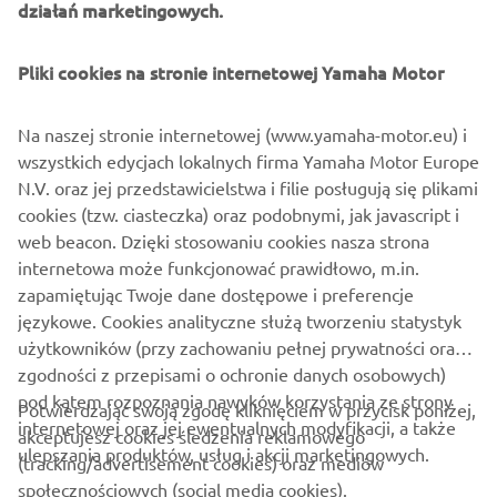
działań marketingowych.
Pliki cookies na stronie internetowej Yamaha Motor
Na naszej stronie internetowej (www.yamaha-motor.eu) i
wszystkich edycjach lokalnych firma Yamaha Motor Europe
N.V. oraz jej przedstawicielstwa i filie posługują się plikami
cookies (tzw. ciasteczka) oraz podobnymi, jak javascript i
web beacon. Dzięki stosowaniu cookies nasza strona
internetowa może funkcjonować prawidłowo, m.in.
zapamiętując Twoje dane dostępowe i preferencje
językowe. Cookies analityczne służą tworzeniu statystyk
użytkowników (przy zachowaniu pełnej prywatności oraz
zgodności z przepisami o ochronie danych osobowych)
pod kątem rozpoznania nawyków korzystania ze strony
Potwierdzając swoją zgodę kliknięciem w przycisk poniżej,
internetowej oraz jej ewentualnych modyfikacji, a także
akceptujesz cookies śledzenia reklamowego
ulepszania produktów, usług i akcji marketingowych.
(tracking/advertisement cookies) oraz mediów
społecznościowych (social media cookies).