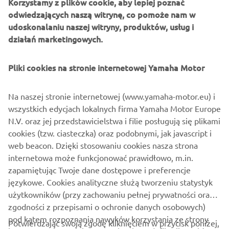
Oprócz sprawnego poruszania się po zatłoczonych ulicach
Korzystamy z plików cookie, aby lepiej poznać
masz ochotę na dodatkowy zastrzyk adrenaliny? Wybierz
odwiedzających naszą witrynę, co pomoże nam w
model XMAX 300, napędzany jednostką o mocy ponad 27
udoskonalaniu naszej witryny, produktów, usług i
KM i maksymalnym momencie obrotowym 29 Nm, który
działań marketingowych.
dostarczy Ci emocji przy zapewnieniu maksymalnego
poziomu komfortu.
Pliki cookies na stronie internetowej Yamaha Motor
Sportowy skuter XMAX 300 wyposażony jest w
nowoczesny interfejs oparty o czytelny, ponad 4-calowy
Na naszej stronie internetowej (www.yamaha-motor.eu) i
wyświetlacz TFT, umożliwiający połączenie ze smartfonem
wszystkich edycjach lokalnych firma Yamaha Motor Europe
– a w wersji Tech MAX – także na korzystanie z bezpłatnej
N.V. oraz jej przedstawicielstwa i filie posługują się plikami
nawigacji Garmin. Wygodna, dwuosobowa kanapa
cookies (tzw. ciasteczka) oraz podobnymi, jak javascript i
gwarantuje wygodę, a regulowana kierownica i szyba
web beacon. Dzięki stosowaniu cookies nasza strona
sprawią, że łatwo dostosujesz skuter do swojego wzrostu.
internetowa może funkcjonować prawidłowo, m.in.
zapamiętując Twoje dane dostępowe i preferencje
ZNAJDŹ DEALERA
językowe. Cookies analityczne służą tworzeniu statystyk
użytkowników (przy zachowaniu pełnej prywatności oraz
zgodności z przepisami o ochronie danych osobowych)
pod kątem rozpoznania nawyków korzystania ze strony
Potwierdzając swoją zgodę kliknięciem w przycisk poniżej,