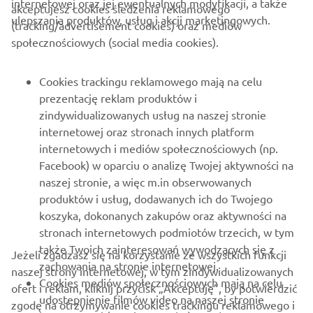
internetowej oraz jej ewentualnych modyfikacji, a także
akceptujesz cookies śledzenia reklamowego
ulepszania produktów, usług i akcji marketingowych.
(tracking/advertisement cookies) oraz mediów
O FIRMIE
społecznościowych (social media cookies).
DLA BIZNESU
Cookies trackingu reklamowego mają na celu
prezentację reklam produktów i
WIĘCEJ YAMAHA
zindywidualizowanych usług na naszej stronie
internetowej oraz stronach innych platform
internetowych i mediów społecznościowych (np.
WSPARCIE
Facebook) w oparciu o analizę Twojej aktywności na
naszej stronie, a więc m.in obserwowanych
produktów i usług, dodawanych ich do Twojego
NEWSLETTER
koszyka, dokonanych zakupów oraz aktywności na
Bądź na bieżąco z informacjami o najnowszych ofertach,
stronach internetowych podmiotów trzecich, w tym
wydarzeniach specjalnych, nowościach i nie tylko
także Twoich zainteresowań wywodzących się z
Jeżeli zgadzasz się na korzystanie ze wszystkich funkcji
zachowania na stronie internetowej.
naszej strony internetowej, w tym zindywidualizowanych
Cookies mediów społecznościowych mają na celu
ofert i reklam, kliknij przycisk „Akceptuję”, by potwierdzić
udostepnienie filmów video na naszej stronie
zgodę na otrzymywanie cookies trackingu reklamowego i
SUBSKRYBUJ