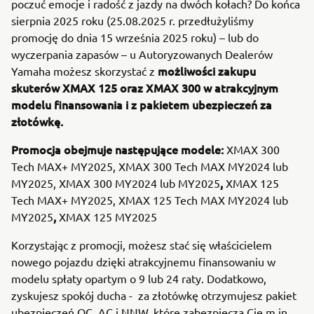
poczuć emocje i radość z jazdy na dwóch kołach? Do końca
sierpnia 2025 roku (25.08.2025 r. przedłużyliśmy
promocję do dnia 15 września 2025 roku) – lub do
wyczerpania zapasów – u Autoryzowanych Dealerów
możliwości zakupu
Yamaha możesz skorzystać z
skuterów XMAX 125 oraz XMAX 300 w atrakcyjnym
modelu finansowania i z pakietem ubezpieczeń za
złotówkę.
Promocja obejmuje następujące modele:
XMAX 300
Tech MAX+ MY2025, XMAX 300 Tech MAX MY2024 lub
,
MY2025, XMAX 300 MY2024 lub MY2025
XMAX 125
Tech MAX+ MY2025, XMAX 125 Tech MAX MY2024 lub
,
MY2025
XMAX 125 MY2025
Korzystając z promocji, możesz stać się właścicielem
nowego pojazdu dzięki atrakcyjnemu finansowaniu w
modelu spłaty opartym o 9 lub 24 raty. Dodatkowo,
zyskujesz spokój ducha - za złotówkę otrzymujesz pakiet
ubezpieczeń OC, AC i NNW, które zabezpieczą Cię m.in.