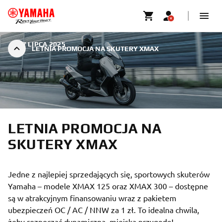
|
17 LIPCA 2025
LETNIA PROMOCJA NA SKUTERY XMAX
LETNIA PROMOCJA NA
SKUTERY XMAX
Jedne z najlepiej sprzedających się, sportowych skuterów
Yamaha – modele XMAX 125 oraz XMAX 300 – dostępne
są w atrakcyjnym finansowaniu wraz z pakietem
ubezpieczeń OC / AC / NNW za 1 zł. To idealna chwila,
żeby rozpocząć dynamiczną, miejską przygodę!