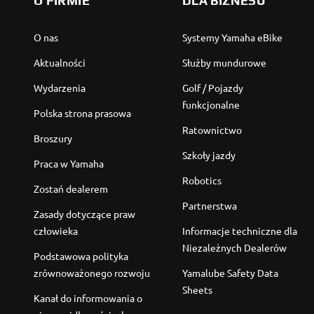
O FIRMIE
DLA BIZNESU
O nas
Systemy Yamaha eBike
Aktualności
Służby mundurowe
Wydarzenia
Golf / Pojazdy
funkcjonalne
Polska strona prasowa
Ratownictwo
Broszury
Szkoły jazdy
Praca w Yamaha
Robotics
Zostań dealerem
Partnerstwa
Zasady dotyczące praw
człowieka
Informacje techniczne dla
Niezależnych Dealerów
Podstawowa polityka
zrównoważonego rozwoju
Yamalube Safety Data
Sheets
Kanał do informowania o