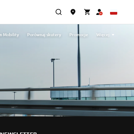
n Mobility
Porównaj skutery
Promocje
Więcej
próbną
Katalogi
5 lat gwarancji Yamaha