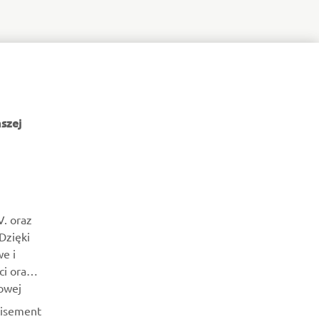
szej
V. oraz
 Dzięki
e i
ci oraz
owej
tisement