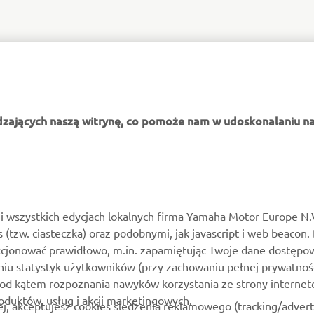
dzających naszą witrynę, co pomoże nam w udoskonalaniu na
i wszystkich edycjach lokalnych firma Yamaha Motor Europe N.
es (tzw. ciasteczka) oraz podobnymi, jak javascript i web beacon.
kcjonować prawidłowo, m.in. zapamiętując Twoje dane dostępow
niu statystyk użytkowników (przy zachowaniu pełnej prywatnoś
pod kątem rozpoznania nawyków korzystania ze strony internet
roduktów, usług i akcji marketingowych.
ej, akceptujesz cookies śledzenia reklamowego (tracking/adver