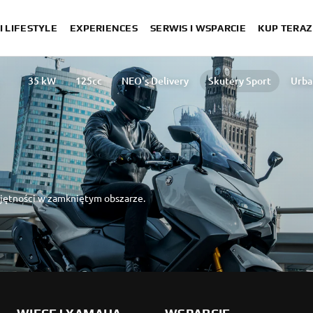
I LIFESTYLE
EXPERIENCES
SERWIS I WSPARCIE
KUP TERAZ
35 kW
125cc
NEO's Delivery
Skutery Sport
Urba
Umów jazdę 
jętności w zamkniętym obszarze.