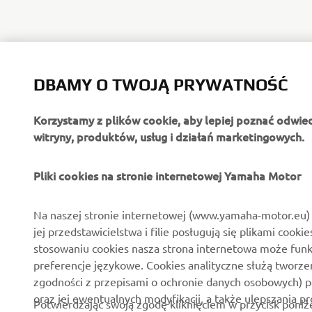
DBAMY O TWOJĄ PRYWATNOŚĆ
Korzystamy z plików cookie, aby lepiej poznać odwie
witryny, produktów, usług i działań marketingowych.
Pliki cookies na stronie internetowej Yamaha Motor
Na naszej stronie internetowej (www.yamaha-motor.eu) 
jej przedstawicielstwa i filie posługują się plikami cooki
stosowaniu cookies nasza strona internetowa może fun
preferencje językowe. Cookies analityczne służą tworze
zgodności z przepisami o ochronie danych osobowych) 
oraz jej ewentualnych modyfikacji, a także ulepszania p
Potwierdzając swoją zgodę kliknięciem w przycisk poniż