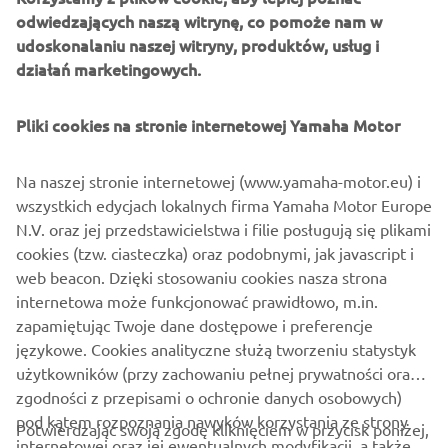
odwiedzających naszą witrynę, co pomoże nam w
udoskonalaniu naszej witryny, produktów, usług i
działań marketingowych.
Pliki cookies na stronie internetowej Yamaha Motor
Na naszej stronie internetowej (www.yamaha-motor.eu) i
wszystkich edycjach lokalnych firma Yamaha Motor Europe
Now, wait for your Yamaha to complete the software
N.V. oraz jej przedstawicielstwa i filie posługują się plikami
update. Important: do not turn the vehicle power off,
cookies (tzw. ciasteczka) oraz podobnymi, jak javascript i
remove the USB drive, or put the vehicle in motion until
web beacon. Dzięki stosowaniu cookies nasza strona
the update is completed. When you get the message that
internetowa może funkcjonować prawidłowo, m.in.
the update is complete, you can remove the USB storage
zapamiętując Twoje dane dostępowe i preferencje
device and enjoy the ride!
językowe. Cookies analityczne służą tworzeniu statystyk
użytkowników (przy zachowaniu pełnej prywatności oraz
zgodności z przepisami o ochronie danych osobowych)
pod kątem rozpoznania nawyków korzystania ze strony
Potwierdzając swoją zgodę kliknięciem w przycisk poniżej,
internetowej oraz jej ewentualnych modyfikacji, a także