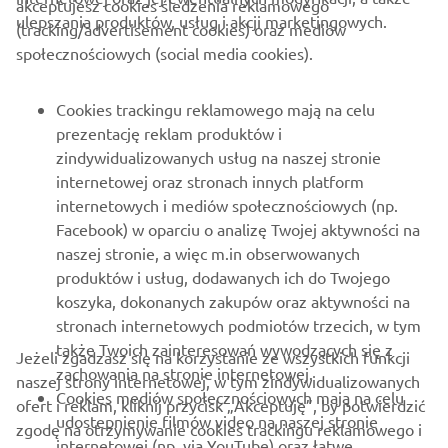
akceptujesz cookies śledzenia reklamowego
ulepszania produktów, usług i akcji marketingowych.
(tracking/advertisement cookies) oraz mediów
O FIRMIE
społecznościowych (social media cookies).
DLA BIZNESU
Cookies trackingu reklamowego mają na celu
prezentację reklam produktów i
WIĘCEJ YAMAHA
zindywidualizowanych usług na naszej stronie
internetowej oraz stronach innych platform
internetowych i mediów społecznościowych (np.
WSPARCIE
Facebook) w oparciu o analizę Twojej aktywności na
naszej stronie, a więc m.in obserwowanych
produktów i usług, dodawanych ich do Twojego
NEWSLETTER
koszyka, dokonanych zakupów oraz aktywności na
Bądź na bieżąco z informacjami o najnowszych ofertach,
stronach internetowych podmiotów trzecich, w tym
wydarzeniach specjalnych, nowościach i nie tylko
także Twoich zainteresowań wywodzących się z
Jeżeli zgadzasz się na korzystanie ze wszystkich funkcji
zachowania na stronie internetowej.
naszej strony internetowej, w tym zindywidualizowanych
Cookies mediów społecznościowych mają na celu
ofert i reklam, kliknij przycisk „Akceptuję”, by potwierdzić
udostepnienie filmów video na naszej stronie
zgodę na otrzymywanie cookies trackingu reklamowego i
SUBSKRYBUJ
internetowej (np. via YouTube) oraz łatwe