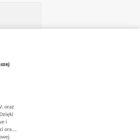
szej
NEWSLETTER
Bądź na bieżąco z informacjami o najnowszych ofertach,
V. oraz
wydarzeniach specjalnych, nowościach i nie tylko
 Dzięki
e i
SUBSKRYBUJ
ci oraz
owej