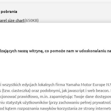
o pobrania
rel size chart
(650KB)
dzających naszą witrynę, co pomoże nam w udoskonalaniu na
WIĘCEJ YAMAHA
WSPARCIE
MyYamaha
Katalog części
i wszystkich edycjach lokalnych firma Yamaha Motor Europe N.
es (tzw. ciasteczka) oraz podobnymi, jak javascript i web beacon.
Yamaha Music
Zarezerwuj konserwację
kcjonować prawidłowo, m.in. zapamiętując Twoje dane dostępow
Yamaha Racing
Kontakt
niu statystyk użytkowników (przy zachowaniu pełnej prywatnoś
pod kątem rozpoznania nawyków korzystania ze strony internet
Yamaha Motor Global
Mapa dealerów