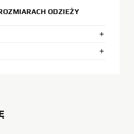
 ROZMIARACH ODZIEŻY
Ę