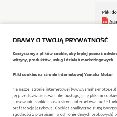
Pliki d
Appa
DBAMY O TWOJĄ PRYWATNOŚĆ
Korzystamy z plików cookie, aby lepiej poznać odwie
witryny, produktów, usług i działań marketingowych.
O FIRMIE
DLA BIZNESU
Pliki cookies na stronie internetowej Yamaha Motor
O nas
Systemy Yamaha eBike
Na naszej stronie internetowej (www.yamaha-motor.eu) 
jej przedstawicielstwa i filie posługują się plikami cooki
Aktualności
Służby mundurowe
stosowaniu cookies nasza strona internetowa może fun
Wydarzenia
Golf / Pojazdy
preferencje językowe. Cookies analityczne służą tworze
funkcjonalne
zgodności z przepisami o ochronie danych osobowych) 
Polska strona prasowa