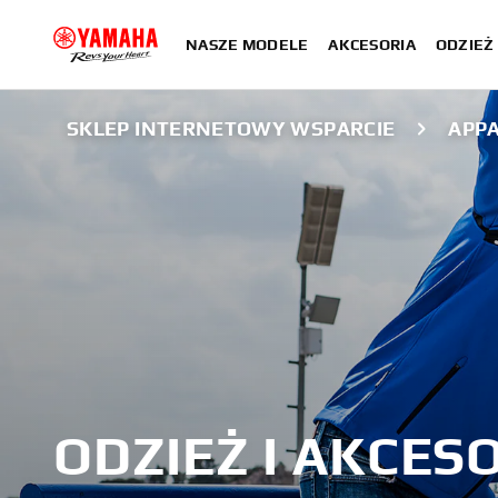
NASZE MODELE
AKCESORIA
ODZIEŻ 
SKLEP INTERNETOWY WSPARCIE
APPA
ODZIEŻ I AKCES