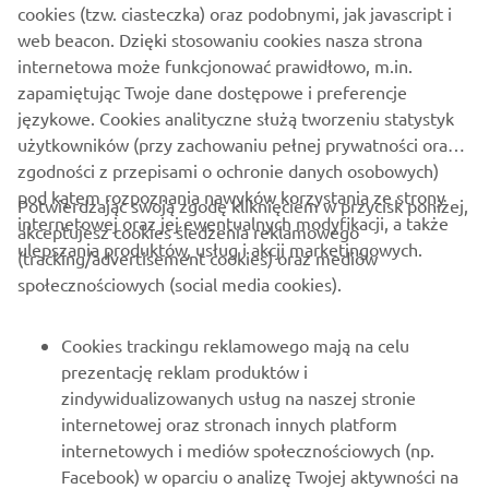
cookies (tzw. ciasteczka) oraz podobnymi, jak javascript i
DLA BIZNESU
web beacon. Dzięki stosowaniu cookies nasza strona
internetowa może funkcjonować prawidłowo, m.in.
WIĘCEJ YAMAHA
zapamiętując Twoje dane dostępowe i preferencje
językowe. Cookies analityczne służą tworzeniu statystyk
WSPARCIE
użytkowników (przy zachowaniu pełnej prywatności oraz
zgodności z przepisami o ochronie danych osobowych)
pod kątem rozpoznania nawyków korzystania ze strony
Potwierdzając swoją zgodę kliknięciem w przycisk poniżej,
NEWSLETTER
internetowej oraz jej ewentualnych modyfikacji, a także
akceptujesz cookies śledzenia reklamowego
ulepszania produktów, usług i akcji marketingowych.
(tracking/advertisement cookies) oraz mediów
Bądź na bieżąco z informacjami o najnowszych ofertach,
społecznościowych (social media cookies).
wydarzeniach specjalnych, nowościach i nie tylko
Cookies trackingu reklamowego mają na celu
prezentację reklam produktów i
SUBSKRYBUJ
zindywidualizowanych usług na naszej stronie
internetowej oraz stronach innych platform
internetowych i mediów społecznościowych (np.
Przeczytaj naszą Politykę prywatności, aby dowiedzieć się, jak
Facebook) w oparciu o analizę Twojej aktywności na
przetwarzamy Twoje dane osobowe:
Polityka Prywatności