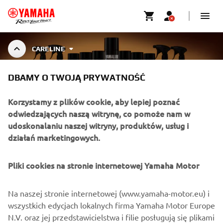
CARELINE
DBAMY O TWOJĄ PRYWATNOŚĆ
YAMALUBE CARELINE
Korzystamy z plików cookie, aby lepiej poznać
odwiedzających naszą witrynę, co pomoże nam w
udoskonalaniu naszej witryny, produktów, usług i
Specially developed cleaners, greases, and maintenance
działań marketingowych.
fluids for Yamaha motorcycles, outboards, ATVs, and
Pokaż więcej
more. Designed to preserve performance,
...
Pliki cookies na stronie internetowej Yamaha Motor
Na naszej stronie internetowej (www.yamaha-motor.eu) i
O FIRMIE
wszystkich edycjach lokalnych firma Yamaha Motor Europe
N.V. oraz jej przedstawicielstwa i filie posługują się plikami