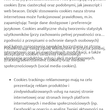
O FIRMIE
cookies (tzw. ciasteczka) oraz podobnymi, jak javascript i
web beacon. Dzięki stosowaniu cookies nasza strona
internetowa może funkcjonować prawidłowo, m.in.
DLA BIZNESU
zapamiętując Twoje dane dostępowe i preferencje
językowe. Cookies analityczne służą tworzeniu statystyk
WIĘCEJ YAMAHA
użytkowników (przy zachowaniu pełnej prywatności oraz
zgodności z przepisami o ochronie danych osobowych)
WSPARCIE
pod kątem rozpoznania nawyków korzystania ze strony
Potwierdzając swoją zgodę kliknięciem w przycisk poniżej,
internetowej oraz jej ewentualnych modyfikacji, a także
akceptujesz cookies śledzenia reklamowego
ulepszania produktów, usług i akcji marketingowych.
(tracking/advertisement cookies) oraz mediów
NEWSLETTER
społecznościowych (social media cookies).
Bądź na bieżąco z informacjami o najnowszych ofertach,
wydarzeniach specjalnych, nowościach i nie tylko
Cookies trackingu reklamowego mają na celu
prezentację reklam produktów i
zindywidualizowanych usług na naszej stronie
internetowej oraz stronach innych platform
SUBSKRYBUJ
internetowych i mediów społecznościowych (np.
Facebook) w oparciu o analizę Twojej aktywności na