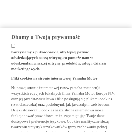
Dbamy o Twoją prywatność
Korzystamy z plików cookie, aby lepiej poznać
odwiedzających naszą witrynę, co pomoże nam w
udoskonalaniu naszej witryny, produktów, usług i działań
marketingowych.
Pliki cookies na stronie internetowej Yamaha Motor
Na naszej stronie internetowej (www.yamaha-motor.eu) i
wszystkich edycjach lokalnych firma Yamaha Motor Europe N.V.
oraz jej przedstawicielstwa i filie posługują się plikami cookies
(tzw. ciasteczka) oraz podobnymi, jak javascript i web beacon.
Dzięki stosowaniu cookies nasza strona internetowa może
funkcjonować prawidłowo, m.in. zapamiętując Twoje dane
dostępowe i preferencje językowe. Cookies analityczne służą
tworzeniu statystyk użytkowników (przy zachowaniu pełnej
prywatności oraz zgodności z przepisami o ochronie danych