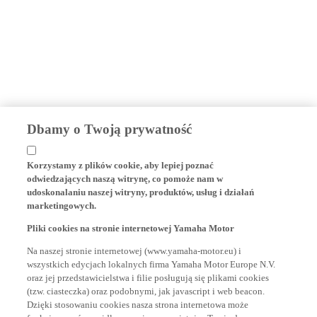
Dbamy o Twoją prywatność
Korzystamy z plików cookie, aby lepiej poznać
odwiedzających naszą witrynę, co pomoże nam w
udoskonalaniu naszej witryny, produktów, usług i działań
marketingowych.
Pliki cookies na stronie internetowej Yamaha Motor
Na naszej stronie internetowej (www.yamaha-motor.eu) i
wszystkich edycjach lokalnych firma Yamaha Motor Europe N.V.
oraz jej przedstawicielstwa i filie posługują się plikami cookies
(tzw. ciasteczka) oraz podobnymi, jak javascript i web beacon.
Dzięki stosowaniu cookies nasza strona internetowa może
funkcjonować prawidłowo, m.in. zapamiętując Twoje dane