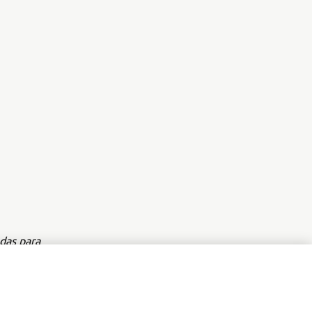
das para
o da Yamaha
al.