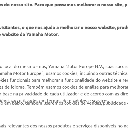
es do nosso site. Para que possamos melhorar o nosso site, 
itantes, o que nos ajuda a melhorar o nosso website, produ
o website da Yamaha Motor.
MAIS YAMAHA
SERVIÇO E SUPORTE
MyYamaha
Suporte loja online
 local do mesmo - nós, Yamaha Motor Europe N.V., suas sucurs
amaha Motor Europe", usamos cookies, incluindo outras técnicas
Yamaha Music
Serviço de Apoio ao
kies funcionais para melhorar a funcionalidade do website e re
Cliente
Yamaha Racing
cias de idioma. Também usamos cookies de análise para melhora
Livro de reclamações
base na privacidade de cada utilizador e de acordo com as diret
Yamaha Motor Global
ência ao utilizador em termos de produtos e serviços.
Catálogo de peças
otão em baixo, também usaremos cookies de vendas/publicidade 
Aplicações móveis
Localizador de
Concessionários
ais relevantes dos nossos produtos e serviços disponíveis no n