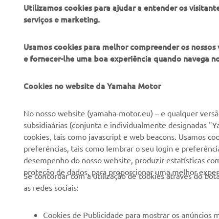
Utilizamos cookies para ajudar a entender os visitant
serviços e marketing.
Usamos cookies para melhor compreender os nossos vis
e fornecer-lhe uma boa experiência quando navega n
EMPRESA
PARA EMPRESAS
Cookies no website da Yamaha Motor
Sobre nós
NEO's Delivery
No nosso website (yamaha-motor.eu) – e qualquer versão
subsidiaárias (conjunta e individualmente designadas "Y
Notícias
Sistemas eBike
cookies, tais como javascript e web beacons. Usamos coo
Imprensa
Autoridades
preferências, tais como lembrar o seu login e preferên
desempenho do nosso website, produzir estatísticas com 
Catálogos
Campos de golfe
proteção de dados, para proporcionar uma melhor experi
Se concordar com a utilização de cookies através do b
Trabalhar na Yamaha
Socorristas
as redes sociais:
Tornar-se um revendedor
Escolas de condução
Eventos
Unidade de Negócios de
Cookies de Publicidade para mostrar os anúncios m