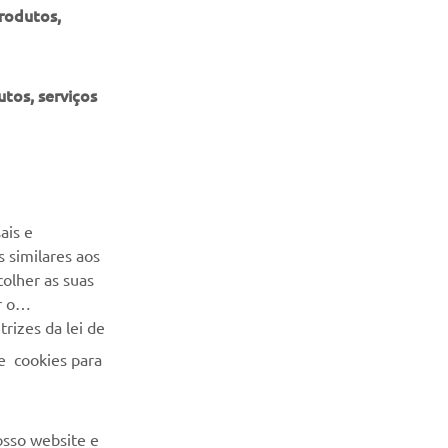
produtos,
tos, serviços
NEWSLETTER
Seja o primeiro a saber das últimas ofertas, eventos especiais,
ais e
novos lançamentos e muito mais
 similares aos
colher as suas
SUBSCREVER
r o
rizes da lei de
Leia a nossa Política de Privacidade para saber como
e cookies para
processamos os seus dados pessoais:
Politica de Privacidade
osso website e