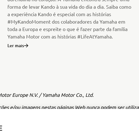
forma de levar Kando à sua vida do dia a dia. Saiba como
a experiência Kando é especial com as histórias
#MyKandoMoment dos colaboradores da Yamaha em
toda a Europa e espreite o que é fazer parte da família
Yamaha Motor com as histórias #LifeAtYamaha.
Ler mais
tor Europe N.V. / Yamaha Motor Co., Ltd.
ções e/ou imagens nestas páginas Web nunca podem ser utiliza
iais ou não comerciais sem o consentimento prévio por escrit
pe N.V. e/ou da Yamaha Motor Co., Ltd.
E
pre de forma segura e cumpra toda a legislação rodoviária loc