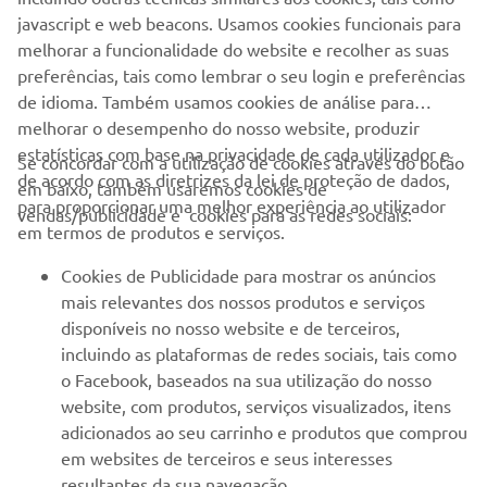
Conduza sempre de forma segura e cumpra toda a
javascript e web beacons. Usamos cookies funcionais para
legislação rodoviária local.
melhorar a funcionalidade do website e recolher as suas
preferências, tais como lembrar o seu login e preferências
de idioma. Também usamos cookies de análise para
melhorar o desempenho do nosso website, produzir
estatísticas com base na privacidade de cada utilizador e
Se concordar com a utilização de cookies através do botão
de acordo com as diretrizes da lei de proteção de dados,
em baixo, também usaremos cookies de
EMPRESA
para proporcionar uma melhor experiência ao utilizador
vendas/publicidade e cookies para as redes sociais:
em termos de produtos e serviços.
PARA EMPRESAS
Cookies de Publicidade para mostrar os anúncios
mais relevantes dos nossos produtos e serviços
MAIS YAMAHA
disponíveis no nosso website e de terceiros,
incluindo as plataformas de redes sociais, tais como
o Facebook, baseados na sua utilização do nosso
SERVIÇO E SUPORTE
website, com produtos, serviços visualizados, itens
adicionados ao seu carrinho e produtos que comprou
em websites de terceiros e seus interesses
NEWSLETTER
resultantes da sua navegação.