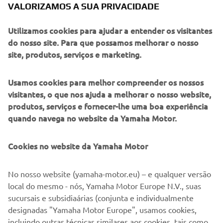
VALORIZAMOS A SUA PRIVACIDADE
Utilizamos cookies para ajudar a entender os visitantes
do nosso site. Para que possamos melhorar o nosso
site, produtos, serviços e marketing.
Usamos cookies para melhor compreender os nossos
visitantes, o que nos ajuda a melhorar o nosso website,
produtos, serviços e fornecer-lhe uma boa experiência
quando navega no website da Yamaha Motor.
©Yamaha Motor Europe N.V. / Yamaha Motor Co., Ltd.
Cookies no website da Yamaha Motor
As informações e/ou imagens nestas páginas Web nunca
No nosso website (yamaha-motor.eu) – e qualquer versão
podem ser utilizadas para fins comerciais ou não
local do mesmo - nós, Yamaha Motor Europe N.V., suas
comerciais sem o consentimento prévio por escrito da
sucursais e subsidiaárias (conjunta e individualmente
Yamaha Motor Europe N.V. e/ou da Yamaha Motor Co.,
designadas "Yamaha Motor Europe", usamos cookies,
Ltd.
incluindo outras técnicas similares aos cookies, tais como