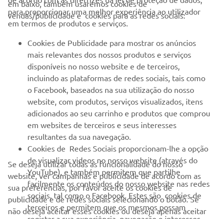
em baixo, também usaremos cookies de
EMPRESA
para proporcionar uma melhor experiência ao utilizador
vendas/publicidade e cookies para as redes sociais:
em termos de produtos e serviços.
PARA EMPRESAS
Cookies de Publicidade para mostrar os anúncios
mais relevantes dos nossos produtos e serviços
MAIS YAMAHA
disponíveis no nosso website e de terceiros,
incluindo as plataformas de redes sociais, tais como
o Facebook, baseados na sua utilização do nosso
SERVIÇO E SUPORTE
website, com produtos, serviços visualizados, itens
adicionados ao seu carrinho e produtos que comprou
em websites de terceiros e seus interesses
NEWSLETTER
resultantes da sua navegação.
Seja o primeiro a saber das últimas ofertas, eventos especiais,
Cookies de Redes Sociais proporcionam-lhe a opção
novos lançamentos e muito mais
de visualizar videos no nosso website (através do
Se deseja utilizar todas as funcionalidade do nosso
YouTube), e também permitem que partilhe
website, ver campanhas e publicidade de acordo com as
facilmente os conteúdos do nosso website nas redes
sua preferências, por favor aceite os cookies de
sociais, tal como o Facebook. Estes são cookies de
publicidade e de redes sociais selecionando o botão. Se
SUBSCREVER
terceiros e permitem que os mesmos possam
não deseja aceitar esses cookies ou deseja apenas aceitar
registar a sua experiência, navegação e interesses