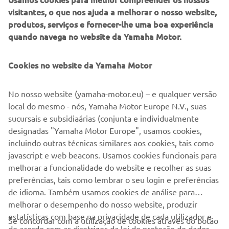
SABER MAIS
visitantes, o que nos ajuda a melhorar o nosso website,
produtos, serviços e fornecer-lhe uma boa experiência
quando navega no website da Yamaha Motor.
©Yamaha Motor Europe N.V. / Yamaha Motor Co., Ltd.
Cookies no website da Yamaha Motor
As informações e/ou imagens nestas páginas Web nunca
No nosso website (yamaha-motor.eu) – e qualquer versão
podem ser utilizadas para fins comerciais ou não
local do mesmo - nós, Yamaha Motor Europe N.V., suas
comerciais sem o consentimento prévio por escrito da
sucursais e subsidiaárias (conjunta e individualmente
Yamaha Motor Europe N.V. e/ou da Yamaha Motor Co.,
designadas "Yamaha Motor Europe", usamos cookies,
Ltd.
incluindo outras técnicas similares aos cookies, tais como
Conduza sempre de forma segura e cumpra toda a
javascript e web beacons. Usamos cookies funcionais para
legislação rodoviária local.
melhorar a funcionalidade do website e recolher as suas
preferências, tais como lembrar o seu login e preferências
de idioma. Também usamos cookies de análise para
melhorar o desempenho do nosso website, produzir
estatísticas com base na privacidade de cada utilizador e
Se concordar com a utilização de cookies através do botão
de acordo com as diretrizes da lei de proteção de dados,