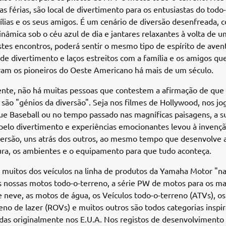
s férias, são local de divertimento para os entusiastas do todo
ílias e os seus amigos. É um cenário de diversão desenfreada, 
nâmica sob o céu azul de dia e jantares relaxantes à volta de 
stes encontros, poderá sentir o mesmo tipo de espírito de aven
de divertimento e laços estreitos com a família e os amigos qu
ram os pioneiros do Oeste Americano há mais de um século.
nte, não há muitas pessoas que contestem a afirmação de que
são "génios da diversão". Seja nos filmes de Hollywood, nos jo
e Baseball ou no tempo passado nas magníficas paisagens, a s
pelo divertimento e experiências emocionantes levou à invenç
versão, uns atrás dos outros, ao mesmo tempo que desenvolve 
ura, os ambientes e o equipamento para que tudo aconteça.
 muitos dos veículos na linha de produtos da Yamaha Motor "n
 nossas motos todo-o-terreno, a série PW de motos para os mai
 neve, as motos de água, os Veículos todo-o-terreno (ATVs), os
eno de lazer (ROVs) e muitos outros são todos categorias inspi
idas originalmente nos E.U.A. Nos registos de desenvolvimento