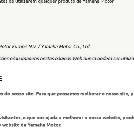
ntes de utilizarem qualquer produto da Yamaha Motor.
tor Europe N.V. / Yamaha Motor Co., Ltd.
ções e/ou imagens nestas páginas Web nunca podem ser utiliza
iais ou não comerciais sem o consentimento prévio por escrit
pe N.V. e/ou da Yamaha Motor Co., Ltd.
E
pre de forma segura e cumpra toda a legislação rodoviária loc
es do nosso site. Para que possamos melhorar o nosso site, 
itantes, o que nos ajuda a melhorar o nosso website, produ
o website da Yamaha Motor.