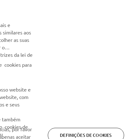
NEWSLETTER
Seja o primeiro a saber das últimas ofertas, eventos especiais,
ais e
novos lançamentos e muito mais
 similares aos
colher as suas
SUBSCREVER
r o
rizes da lei de
Leia a nossa Política de Privacidade para saber como
e cookies para
processamos os seus dados pessoais:
Politica de Privacidade
osso website e
 website, com
os e seus
 e também
ão cookies de
cias, por favor
eu
DEFINIÇÕES DE COOKIES
 apenas aceitar