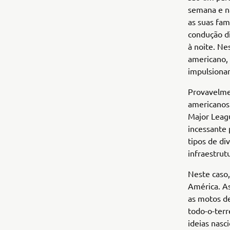
semana e na
as suas fam
condução di
à noite. Ne
americano, 
impulsiona
Provavelme
americanos 
Major Leagu
incessante 
tipos de di
infraestrut
Neste caso,
América. As
as motos de
todo-o-terr
ideias nasc