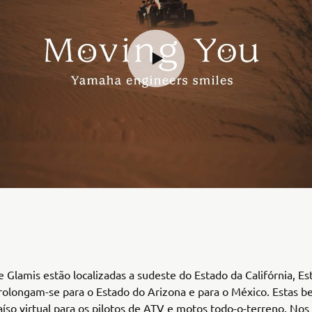
 Glamis estão localizadas a sudeste do Estado da Califórnia, Es
rolongam-se para o Estado do Arizona e para o México. Estas b
íso virtual para os pilotos de ATV e motos todo-o-terreno. Nos 