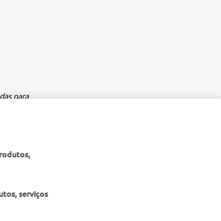
das para
o da Yamaha
al.
produtos,
tos, serviços