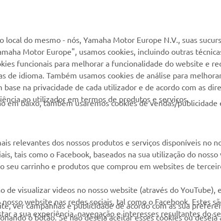
MAIS YAMAHA
SERVIÇO E SUPORTE
MyYamaha
Suporte loja online
 local do mesmo - nós, Yamaha Motor Europe N.V., suas sucurs
amaha Motor Europe", usamos cookies, incluindo outras técnicas
Yamaha Music
Serviço de Apoio ao
kies funcionais para melhorar a funcionalidade do website e re
Cliente
Yamaha Racing
cias de idioma. Também usamos cookies de análise para melhora
Livro de reclamações
base na privacidade de cada utilizador e de acordo com as diret
Yamaha Motor Global
ência ao utilizador em termos de produtos e serviços.
Catálogo de peças
otão em baixo, também usaremos cookies de vendas/publicidade 
Aplicações móveis
Localizador de
Concessionários
ais relevantes dos nossos produtos e serviços disponíveis no n
Gestão de resíduos,
ciais, tais como o Facebook, baseados na sua utilização do nosso
baterias e VFV
 ao seu carrinho e produtos que comprou em websites de terceir
o de visualizar videos no nosso website (através do YouTube),
nosso website nas redes sociais, tal como o Facebook. Estes s
site, ver campanhas e publicidade de acordo com as sua preferên
ar a sua experiência, navegação e interesses resultantes do s
cionando o botão. Se não deseja aceitar esses cookies ou deseja