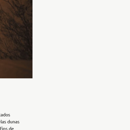
tados
elas dunas
fins de