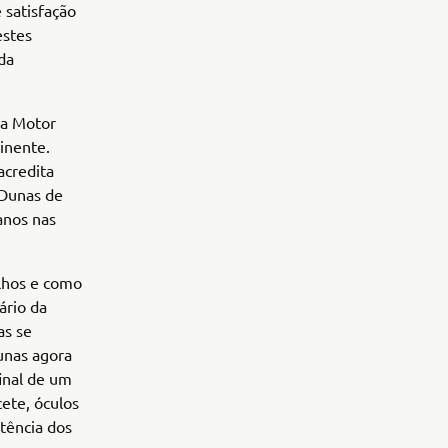
 satisfação
estes
da
ha Motor
inente.
acredita
 Dunas de
anos nas
ilhos e como
ário da
as se
dunas agora
inal de um
cete, óculos
rtência dos