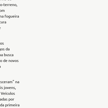
-o-terreno,
com
uma fogueira
tura
e
 os
gos da
ua busca
ão de novos
a
asceram" na
s jovens,
 Veículos
radas por
 da primeira