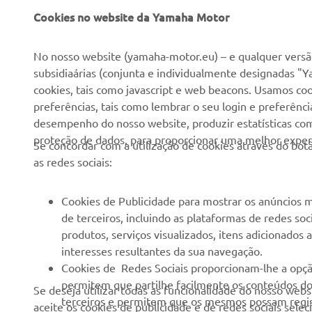
EMPRESA
PARA EMPRESAS
Cookies no website da Yamaha Motor
Sobre nós
NEO's Delivery
No nosso website (yamaha-motor.eu) – e qualquer versão
subsidiaárias (conjunta e individualmente designadas "Y
Notícias
Sistemas eBike
cookies, tais como javascript e web beacons. Usamos coo
Imprensa
Autoridades
preferências, tais como lembrar o seu login e preferên
desempenho do nosso website, produzir estatísticas com 
Catálogos
Campos de golfe
proteção de dados, para proporcionar uma melhor experi
Se concordar com a utilização de cookies através do b
Trabalhar na Yamaha
Socorristas
as redes sociais:
Tornar-se um revendedor
Escolas de condução
Eventos
Unidade de Negócios de
Cookies de Publicidade para mostrar os anúncios m
Robótica
de terceiros, incluindo as plataformas de redes so
Política de Direitos
produtos, serviços visualizados, itens adicionados
Humanos
Parcerias
interesses resultantes da sua navegação.
Política Básica de
Informação Técnica para
Cookies de Redes Sociais proporcionam-lhe a opçã
Sustentabilidade
Agentes
permitem que partilhe facilmente os conteúdos do 
Se deseja utilizar todas as funcionalidade do nosso web
terceiros e permitem que os mesmos possam regist
aceite os cookies de publicidade e de redes sociais sele
Canal de Denúncias
Yamalube Safety Data