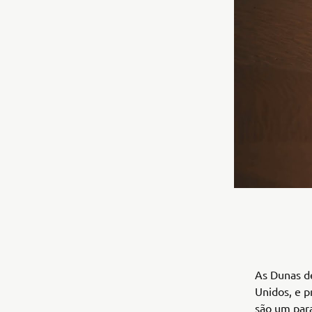
As Dunas de
Unidos, e p
são um para