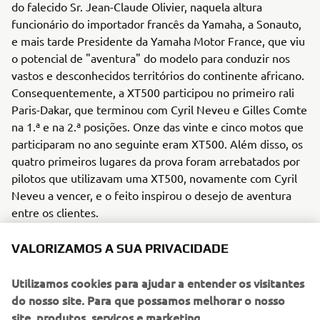
do falecido Sr. Jean-Claude Olivier, naquela altura
funcionário do importador francês da Yamaha, a Sonauto,
e mais tarde Presidente da Yamaha Motor France, que viu
o potencial de "aventura" do modelo para conduzir nos
vastos e desconhecidos territórios do continente africano.
Consequentemente, a XT500 participou no primeiro rali
Paris-Dakar, que terminou com Cyril Neveu e Gilles Comte
na 1.ª e na 2.ª posições. Onze das vinte e cinco motos que
participaram no ano seguinte eram XT500. Além disso, os
quatro primeiros lugares da prova foram arrebatados por
pilotos que utilizavam uma XT500, novamente com Cyril
Neveu a vencer, e o feito inspirou o desejo de aventura
entre os clientes.
Motor/Quadro
VALORIZAMOS A SUA PRIVACIDADE
A XT500 era uma moto com um quadro leve e estreito e
um motor monocilíndrico OHC de 2 válvulas a 4 tempos
Utilizamos cookies para ajudar a entender os visitantes
com muito binário.
do nosso site. Para que possamos melhorar o nosso
site, produtos, serviços e marketing.