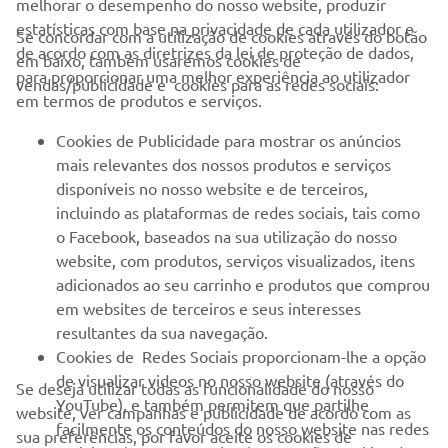
melhorar o desempenho do nosso website, produzir
estatísticas com base na privacidade de cada utilizador e
Se concordar com a utilização de cookies através do botão
de acordo com as diretrizes da lei de proteção de dados,
em baixo, também usaremos cookies de
EMPRESA
para proporcionar uma melhor experiência ao utilizador
vendas/publicidade e cookies para as redes sociais:
em termos de produtos e serviços.
PARA EMPRESAS
Cookies de Publicidade para mostrar os anúncios
mais relevantes dos nossos produtos e serviços
MAIS YAMAHA
disponíveis no nosso website e de terceiros,
incluindo as plataformas de redes sociais, tais como
o Facebook, baseados na sua utilização do nosso
SERVIÇO E SUPORTE
website, com produtos, serviços visualizados, itens
adicionados ao seu carrinho e produtos que comprou
em websites de terceiros e seus interesses
NEWSLETTER
resultantes da sua navegação.
Seja o primeiro a saber das últimas ofertas, eventos especiais,
Cookies de Redes Sociais proporcionam-lhe a opção
novos lançamentos e muito mais
de visualizar videos no nosso website (através do
Se deseja utilizar todas as funcionalidade do nosso
YouTube), e também permitem que partilhe
website, ver campanhas e publicidade de acordo com as
facilmente os conteúdos do nosso website nas redes
sua preferências, por favor aceite os cookies de