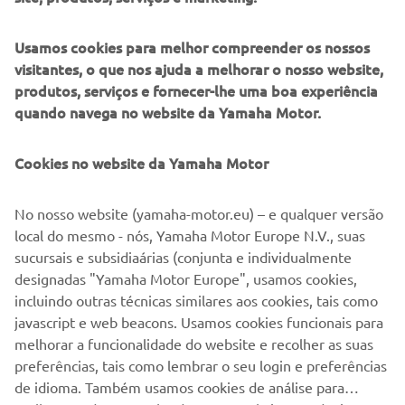
Usamos cookies para melhor compreender os nossos
PASSOL DE 1977
visitantes, o que nos ajuda a melhorar o nosso website,
produtos, serviços e fornecer-lhe uma boa experiência
quando navega no website da Yamaha Motor.
©Yamaha Motor Europe N.V. / Yamaha Motor Co., Ltd.
Cookies no website da Yamaha Motor
As informações e/ou imagens nestas páginas Web nunca
No nosso website (yamaha-motor.eu) – e qualquer versão
podem ser utilizadas para fins comerciais ou não
local do mesmo - nós, Yamaha Motor Europe N.V., suas
comerciais sem o consentimento prévio por escrito da
sucursais e subsidiaárias (conjunta e individualmente
Yamaha Motor Europe N.V. e/ou da Yamaha Motor Co.,
designadas "Yamaha Motor Europe", usamos cookies,
Ltd.
incluindo outras técnicas similares aos cookies, tais como
Conduza sempre de forma segura e cumpra toda a
javascript e web beacons. Usamos cookies funcionais para
legislação rodoviária local.
melhorar a funcionalidade do website e recolher as suas
preferências, tais como lembrar o seu login e preferências
de idioma. Também usamos cookies de análise para