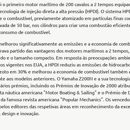
i o primeiro motor marítimo de 200 cavalos a 2 tempos equip
ecnologia de injeção direta a alta pressão (HPDI). O sistema HPD
e o combustível, previamente atomizado em partículas finas 
vada de 50 bar, nos cilindros para criar uma combustão eficien
consumo de combustível.
melhorou significativamente as emissões e a economia de comb
irava partido das vantagens dos motores marítimos a 2 tempos
ido e o tamanho compacto. Em resposta às preocupações ambie
os vigentes nos EUA, a HPDI reduziu as emissões de hidrocarb
azoto em 30% e melhorou a economia de combustível também
nte aos modelos anteriores. O Yamaha Z200N e a sua tecnologi
rios prémios, incluindo os Prémios de Inovação de 2000 atribu
sta náutica americana "Motor Boating & Sailing" e o Prémio de 
 da famosa revista americana "Popular Mechanics". Os vencedo
pelos editores das respetivas áreas em reconhecimento da exc
 design e inovação.