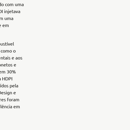
ado com uma
I injetava
com uma
te em
ustível
, como o
ntais e aos
onetos e
 em 30%
a HDPI
ídos pela
Design e
res foram
elência em