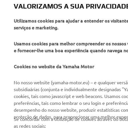
Motor Euro
VALORIZAMOS A SUA PRIVACIDAD
Conduza sem
Utilizamos cookies para ajudar a entender os visitant
serviços e marketing.
Usamos cookies para melhor compreender os nossos vis
e fornecer-lhe uma boa experiência quando navega n
EMPRESA
PARA EMPRESAS
Cookies no website da Yamaha Motor
Sobre nós
NEO's Delivery
No nosso website (yamaha-motor.eu) – e qualquer versão
subsidiaárias (conjunta e individualmente designadas "Y
Notícias
Sistemas eBike
cookies, tais como javascript e web beacons. Usamos coo
Imprensa
Autoridades
preferências, tais como lembrar o seu login e preferên
desempenho do nosso website, produzir estatísticas com 
Catálogos
Campos de golfe
proteção de dados, para proporcionar uma melhor experi
Se concordar com a utilização de cookies através do b
Trabalhar na Yamaha
Socorristas
as redes sociais: