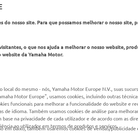
pe N.V. e/ou da Yamaha Motor Co., Ltd.
E
pre de forma segura e cumpra toda a legislação rodoviária loc
es do nosso site. Para que possamos melhorar o nosso site, 
itantes, o que nos ajuda a melhorar o nosso website, produ
o website da Yamaha Motor.
MAIS YAMAHA
SERVIÇO E SUPORTE
MyYamaha
Suporte loja online
 local do mesmo - nós, Yamaha Motor Europe N.V., suas sucurs
amaha Motor Europe", usamos cookies, incluindo outras técnicas
Yamaha Music
Serviço de Apoio ao
kies funcionais para melhorar a funcionalidade do website e re
Cliente
Yamaha Racing
cias de idioma. Também usamos cookies de análise para melhora
Livro de reclamações
base na privacidade de cada utilizador e de acordo com as diret
Yamaha Motor Global
ência ao utilizador em termos de produtos e serviços.
Catálogo de peças
otão em baixo, também usaremos cookies de vendas/publicidade 
Aplicações móveis
Localizador de