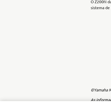
O Z200N da
sistema de 
©Yamaha Mo
As informa
fins comerc