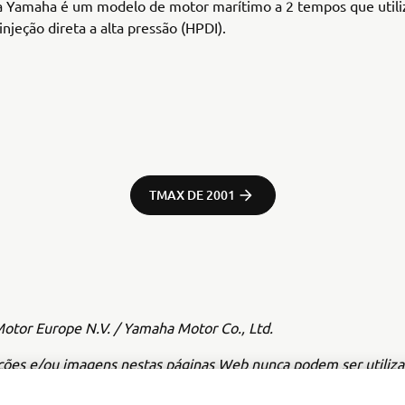
 Yamaha é um modelo de motor marítimo a 2 tempos que utili
injeção direta a alta pressão (HPDI).
TMAX DE 2001
tor Europe N.V. / Yamaha Motor Co., Ltd.
ções e/ou imagens nestas páginas Web nunca podem ser utiliza
iais ou não comerciais sem o consentimento prévio por escrit