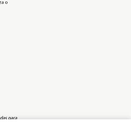
za o
das para
o da Yamaha