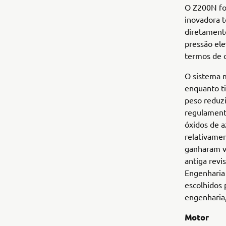
O Z200N fo
inovadora t
diretament
pressão ele
termos de 
O sistema 
enquanto t
peso reduz
regulament
óxidos de 
relativame
ganharam vá
antiga revi
Engenharia
escolhidos 
engenharia,
Motor