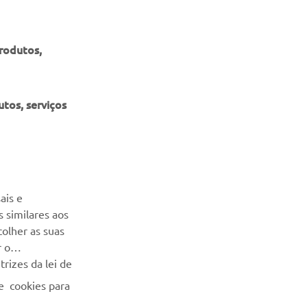
al.
produtos,
tos, serviços
NEWSLETTER
Seja o primeiro a saber das últimas ofertas, eventos especiais,
ais e
novos lançamentos e muito mais
 similares aos
colher as suas
SUBSCREVER
r o
rizes da lei de
Leia a nossa Política de Privacidade para saber como
e cookies para
processamos os seus dados pessoais:
Politica de Privacidade