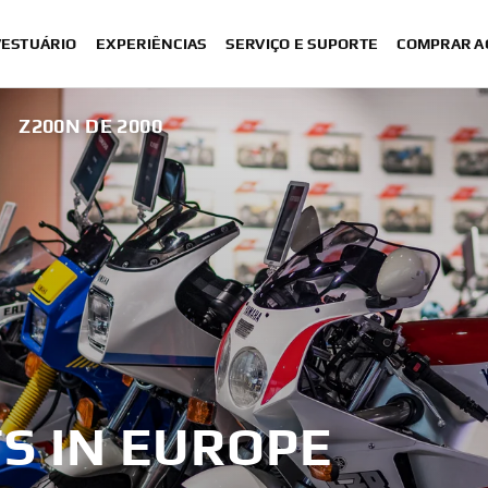
VESTUÁRIO
EXPERIÊNCIAS
SERVIÇO E SUPORTE
COMPRAR A
Z200N DE 2000
S IN EUROPE