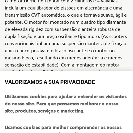
O motor DOHC horizontal com 2 cilindros e 4 válvulas
incluía um equilibrador de pistões em alternância e uma
transmissão CVT automática, o que a tornava suave, ágil e
potente. O motor foi montado num quadro tipo diamante
de elevada rigidez com suspensão dianteira robusta de
dupla fixação e um braço oscilante tipo moto. (As scooters
convencionais tinham uma suspensão dianteira de fixação
única e incorporavam o braço oscilante e o motor no
mesmo bloco, resultando em menos aderência e menos
sensação de estabilidade). Com a montagem do motor
muito à frente, a distribuição do peso era mais
semelhante à de uma moto. Em combinação com pneus
VALORIZAMOS A SUA PRIVACIDADE
grandes de 14 polegadas, o resultado foi uma excelente
sensação para a estrada, nunca antes vista em qualquer
Utilizamos cookies para ajudar a entender os visitantes
scooter!
do nosso site. Para que possamos melhorar o nosso
site, produtos, serviços e marketing.
Usamos cookies para melhor compreender os nossos
F225A DE 2001