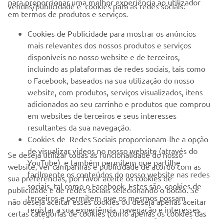
para proporcionar uma melhor experiência ao utilizador
vendas/publicidade e cookies para as redes sociais:
em termos de produtos e serviços.
PARA EMPRESAS
Cookies de Publicidade para mostrar os anúncios
mais relevantes dos nossos produtos e serviços
MAIS YAMAHA
disponíveis no nosso website e de terceiros,
incluindo as plataformas de redes sociais, tais como
o Facebook, baseados na sua utilização do nosso
SERVIÇO E SUPORTE
website, com produtos, serviços visualizados, itens
adicionados ao seu carrinho e produtos que comprou
em websites de terceiros e seus interesses
NEWSLETTER
resultantes da sua navegação.
Seja o primeiro a saber das últimas ofertas, eventos especiais,
Cookies de Redes Sociais proporcionam-lhe a opção
novos lançamentos e muito mais
de visualizar videos no nosso website (através do
Se deseja utilizar todas as funcionalidade do nosso
YouTube), e também permitem que partilhe
website, ver campanhas e publicidade de acordo com as
facilmente os conteúdos do nosso website nas redes
sua preferências, por favor aceite os cookies de
sociais, tal como o Facebook. Estes são cookies de
publicidade e de redes sociais selecionando o botão. Se
SUBSCREVER
terceiros e permitem que os mesmos possam
não deseja aceitar esses cookies ou deseja apenas aceitar
registar a sua experiência, navegação e interesses
certas categorias de cookies (como apenas os cookies das