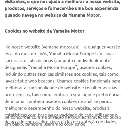
visitantes, o que nos ajuda a melhorar o nosso website,
produtos, serviços e fornecer-lhe uma boa experiência
quando navega no website da Yamaha Motor.
©Yamaha Motor Europe N.V. / Yamaha Motor Co., Ltd.
Cookies no website da Yamaha Motor
As informações e/ou imagens nestas páginas Web nunca
No nosso website (yamaha-motor.eu) – e qualquer versão
podem ser utilizadas para fins comerciais ou não
local do mesmo - nós, Yamaha Motor Europe N.V., suas
comerciais sem o consentimento prévio por escrito da
sucursais e subsidiaárias (conjunta e individualmente
Yamaha Motor Europe N.V. e/ou da Yamaha Motor Co.,
designadas "Yamaha Motor Europe", usamos cookies,
Ltd.
incluindo outras técnicas similares aos cookies, tais como
Conduza sempre de forma segura e cumpra toda a
javascript e web beacons. Usamos cookies funcionais para
legislação rodoviária local.
melhorar a funcionalidade do website e recolher as suas
preferências, tais como lembrar o seu login e preferências
de idioma. Também usamos cookies de análise para
melhorar o desempenho do nosso website, produzir
estatísticas com base na privacidade de cada utilizador e
Se concordar com a utilização de cookies através do botão
de acordo com as diretrizes da lei de proteção de dados,
em baixo, também usaremos cookies de
EMPRESA