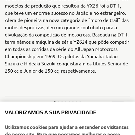
modelos de produção que resultou da YX26 foi a DT-1,
que teve um enorme sucesso no Japão e no estrangeiro.
Além de pioneira na nova categoria de "moto de trail" das
motos desportivas, deu um grande contributo para a
divulgação da competição de motocross. Baseada na DT-1,
terminámos a máquina de série YZ624 que pôde competir
em todas as corridas da série do All Japan Motocross
Championship em 1969. Os pilotos da Yamaha Tadao
Suzuki e Hideaki Suzuki conquistaram os títulos Senior de
250 cc e Junior de 250 cc, respetivamente.
1
/
11
VALORIZAMOS A SUA PRIVACIDADE
Utilizamos cookies para ajudar a entender os visitantes
1970 - 1979
do nosso site. Para que possamos melhorar o nosso