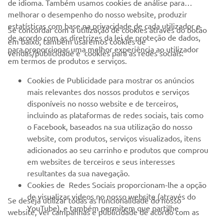
de idioma. Também usamos cookies de análise para
melhorar o desempenho do nosso website, produzir
estatísticas com base na privacidade de cada utilizador e
Se concordar com a utilização de cookies através do botão
de acordo com as diretrizes da lei de proteção de dados,
em baixo, também usaremos cookies de
EMPRESA
para proporcionar uma melhor experiência ao utilizador
vendas/publicidade e cookies para as redes sociais:
em termos de produtos e serviços.
PARA EMPRESAS
Cookies de Publicidade para mostrar os anúncios
mais relevantes dos nossos produtos e serviços
MAIS YAMAHA
disponíveis no nosso website e de terceiros,
incluindo as plataformas de redes sociais, tais como
o Facebook, baseados na sua utilização do nosso
SERVIÇO E SUPORTE
website, com produtos, serviços visualizados, itens
adicionados ao seu carrinho e produtos que comprou
em websites de terceiros e seus interesses
NEWSLETTER
resultantes da sua navegação.
Seja o primeiro a saber das últimas ofertas, eventos especiais,
Cookies de Redes Sociais proporcionam-lhe a opção
novos lançamentos e muito mais
de visualizar videos no nosso website (através do
Se deseja utilizar todas as funcionalidade do nosso
YouTube), e também permitem que partilhe
website, ver campanhas e publicidade de acordo com as