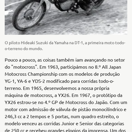
O piloto Hideaki Suzuki da Yamaha na DT-1, a primeira moto todo-
o-terreno do mundo.
Pouco a pouco, as coisas também iam avançando no setor
do "motocross". Em 1963, participámos no 8.º All Japan
Motocross Championship com os modelos de produção
YG-1, YA-6 e YDS-2 modificado para corridas todo-o-
terreno. Em 1965, desenvolvemos a nossa própria
máquina de motocross, a YX26. Em 1967, o protótipo da
YX26 estrou-se no 4.º GP de Motocross do Japão. Com um
motor com admissão de válvula de pistão monocilíndrico e
246,3 cc a 2 tempos e 5 portas, num quadro estreito, o
modelo venceu as corridas Junior e Senior das categorias
de 250 cc e recebeu grandes elogios da imprensa. Um dos