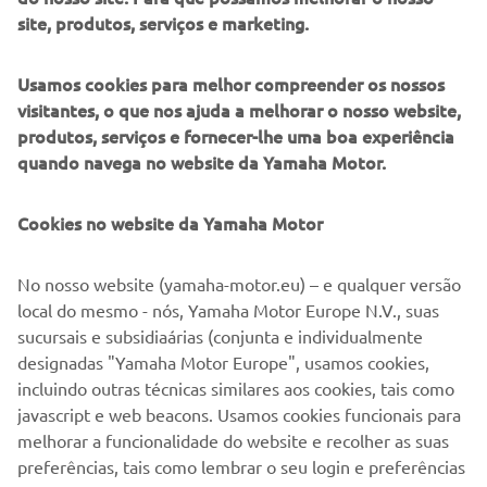
site, produtos, serviços e marketing.
Usamos cookies para melhor compreender os nossos
Imagens e informações da fonte:
visitantes, o que nos ajuda a melhorar o nosso website,
Espírito de desafio – Sessenta anos de sucesso da Yamaha
produtos, serviços e fornecer-lhe uma boa experiência
Motor Co., Ltd. em competição
quando navega no website da Yamaha Motor.
©Yamaha Motor Europe N.V. / Yamaha Motor Co., Ltd.
Cookies no website da Yamaha Motor
As informações e/ou imagens nestas páginas Web nunca
No nosso website (yamaha-motor.eu) – e qualquer versão
podem ser utilizadas para fins comerciais ou não
local do mesmo - nós, Yamaha Motor Europe N.V., suas
comerciais sem o consentimento prévio por escrito da
sucursais e subsidiaárias (conjunta e individualmente
Yamaha Motor Europe N.V. e/ou da Yamaha Motor Co.,
designadas "Yamaha Motor Europe", usamos cookies,
Ltd.
incluindo outras técnicas similares aos cookies, tais como
Conduza sempre de forma segura e cumpra toda a
javascript e web beacons. Usamos cookies funcionais para
legislação rodoviária local.
melhorar a funcionalidade do website e recolher as suas
preferências, tais como lembrar o seu login e preferências