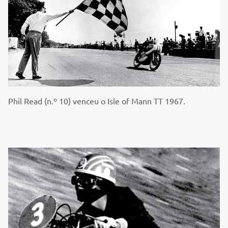
Phil Read (n.º 10) venceu o Isle of Mann TT 1967.